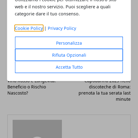
web e il nostro servizio. Puoi scegliere a quali
categorie dare il tuo consenso.
Cookie Policy
|
Privacy Policy
Facebook
Twitter
Whatsapp
Personalizza
Rifiuta Opzionali
Accetta Tutto
Articolo Precedente
Articolo Successivo
Vino Rosso e Longevità:
Capodanno 2025 nelle
Beneficio o Rischio
discoteche di Roma:
Nascosto?
prenota la tua serata last
minute