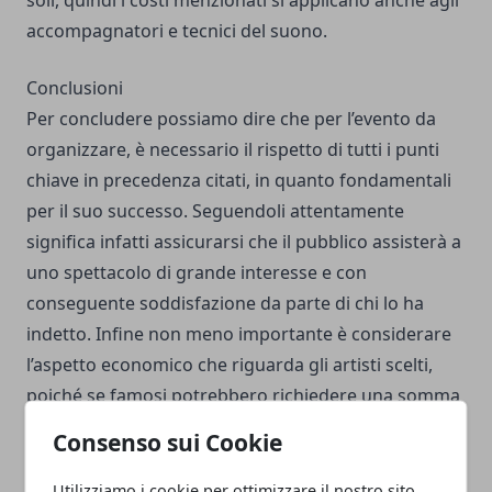
soli, quindi i costi menzionati si applicano anche agli
accompagnatori e tecnici del suono.
Conclusioni
Per concludere possiamo dire che per l’evento da
organizzare, è necessario il rispetto di tutti i punti
chiave in precedenza citati, in quanto fondamentali
per il suo successo. Seguendoli attentamente
significa infatti assicurarsi che il pubblico assisterà a
uno spettacolo di grande interesse e con
conseguente soddisfazione da parte di chi lo ha
indetto. Infine non meno importante è considerare
l’aspetto economico che riguarda gli artisti scelti,
poiché se famosi potrebbero richiedere una somma
tale da incidere sul budget che si ha a disposizione
Consenso sui Cookie
con una conseguente revisione dei prezzi
programmati.
Utilizziamo i cookie per ottimizzare il nostro sito