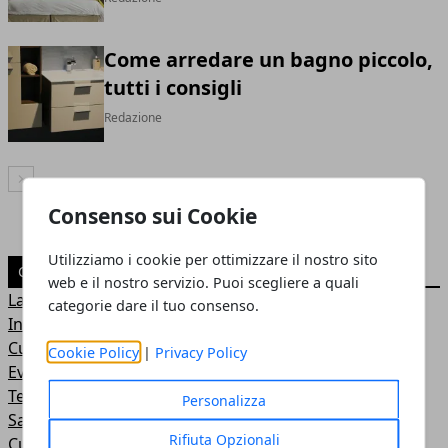
Come arredare un bagno piccolo,
tutti i consigli
Redazione
Articolo Successivo
Consenso sui Cookie
Utilizziamo i cookie per ottimizzare il nostro sito
CATEGORIE
web e il nostro servizio. Puoi scegliere a quali
Lavoro
categorie dare il tuo consenso.
Internet
Curiosità
Cookie Policy
|
Privacy Policy
Eventi
Tempo libero
Personalizza
Salute
Rifiuta Opzionali
Cucina