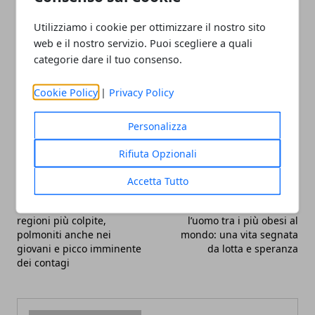
consapevolezza. Un nuovo inizio che parte dal
benessere, non dalle rinunce.
Utilizziamo i cookie per ottimizzare il nostro sito
web e il nostro servizio. Puoi scegliere a quali
categorie dare il tuo consenso.
Cookie Policy
|
Privacy Policy
Facebook
Twitter
Whatsapp
Personalizza
Rifiuta Opzionali
Accetta Tutto
Articolo Precedente
Articolo Successivo
Influenza 2025–2026:
È morto Juan Pedro Franco,
regioni più colpite,
l’uomo tra i più obesi al
polmoniti anche nei
mondo: una vita segnata
giovani e picco imminente
da lotta e speranza
dei contagi