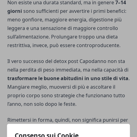
Non esiste una durata standard, ma in genere
7–14
giorni
sono sufficienti per avvertire i primi benefici:
meno gonfiore, maggiore energia, digestione più
leggera e una sensazione di maggiore controllo
sull’alimentazione. Prolungare troppo una dieta
restrittiva, invece, può essere controproducente.
Il vero successo del detox post Capodanno non sta
nella perdita di peso immediata, ma nella capacità di
trasformare le buone abitudini in uno stile di vita
.
Mangiare meglio, muoversi di più e ascoltare il
proprio corpo sono strategie che funzionano tutto
l’anno, non solo dopo le feste.
Rimettersi in forma, quindi, non significa punirsi per
gli eccessi, ma prendersi cura di sé con gradualità e
Consenso sui Cookie