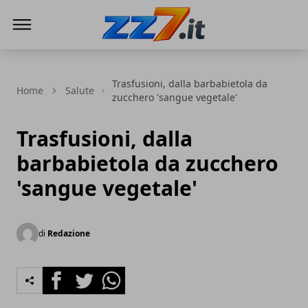
zz7 Curiosità, news ed informazioni
Trasfusioni, dalla barbabietola da
Home
Salute
zucchero 'sangue vegetale'
Trasfusioni, dalla
barbabietola da zucchero
'sangue vegetale'
di
Redazione
Facebook
Twitter
Whatsapp