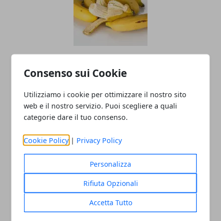
La verità sulla buccia di banane e
Consenso sui Cookie
avocado: perché non dovresti ignorare
la pulizia
Utilizziamo i cookie per ottimizzare il nostro sito
web e il nostro servizio. Puoi scegliere a quali
categorie dare il tuo consenso.
Cookie Policy
|
Privacy Policy
Personalizza
Rifiuta Opzionali
Come tenere lontane le zanzare: il ruolo
Accetta Tutto
della dieta e le ragioni per cui pungono