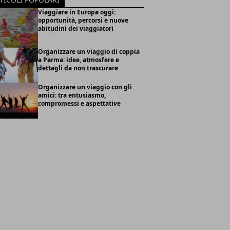
Viaggiare in Europa oggi:
opportunità, percorsi e nuove
abitudini dei viaggiatori
Organizzare un viaggio di coppia
a Parma: idee, atmosfere e
dettagli da non trascurare
Organizzare un viaggio con gli
amici: tra entusiasmo,
compromessi e aspettative