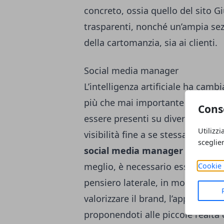
concreto, ossia quello del sito
Gi
trasparenti, nonché un’ampia sezi
della cartomanzia, sia ai clienti.
Social media manager
L’intelligenza artificiale ha camb
più che mai importante fare att
Cons
essere presenti su diversi canali,
Utilizzi
visibilità fine a se stessa. In qu
sceglie
social media manager
torna a e
meglio, è necessario essere in pos
Cookie 
pensiero laterale, in modo da riu
valorizzare il brand, l’approccio 
proponendoti alle piccole realtà 