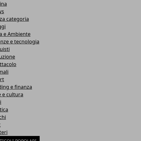
ina
ws
za categoria
ggi
a e Ambiente
enze e tecnologia
uisti
ruzione
ttacolo
mali
rt
ding e finanza
e e cultura
i
tica
chi
t
teri
TICOLI POPOLARI