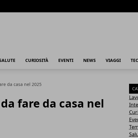
SALUTE
CURIOSITÀ
EVENTI
NEWS
VIAGGI
TE
fare da casa nel 2025
CA
Lav
i da fare da casa nel
Int
Cur
Eve
Tem
Sal