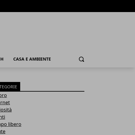
CH
CASA E AMBIENTE
Cerca
TEGORIE
oro
ernet
iosità
nti
po libero
ute