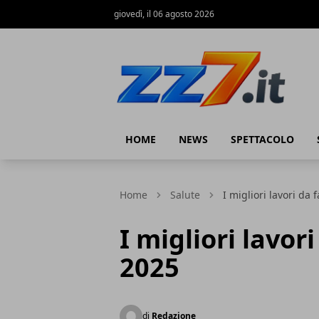
giovedì, il 06 agosto 2026
zz7 Curiosità, news ed informazioni
HOME
NEWS
SPETTACOLO
Home
Salute
I migliori lavori da 
I migliori lavor
2025
di
Redazione