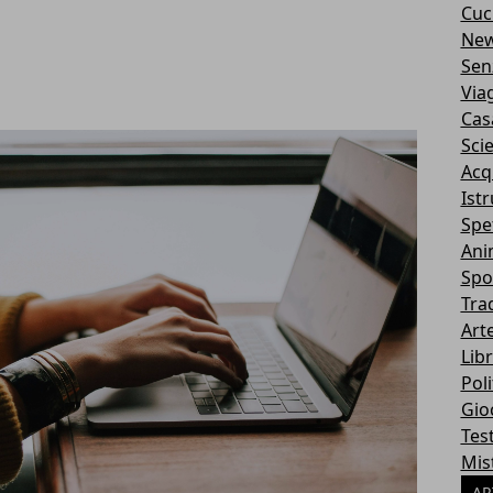
Cuc
Ne
Sen
Via
Cas
Sci
Acq
Ist
Spe
Ani
Spo
Tra
Art
Libr
Poli
Gio
Tes
Mis
AR