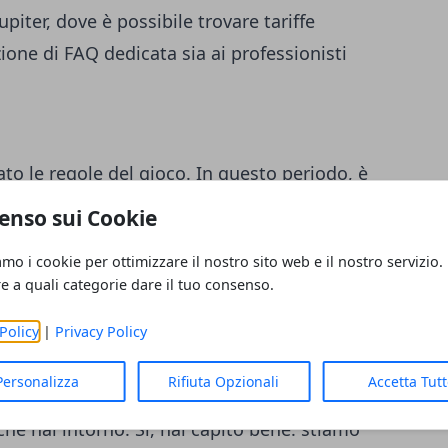
upiter
, dove è possibile trovare tariffe
one di FAQ dedicata sia ai professionisti
iato le regole del gioco. In questo periodo, è
enzione a come comunica il brand
in toto
e a
enso sui Cookie
 puntando sulla credibilità e non sulla
amo i cookie per ottimizzare il nostro sito web e il nostro servizio.
esta temperie di novità,
la professione del
re a quali categorie dare il tuo consenso.
ssere molto richiesta. Per portarla avanti al
sesso di skill come lo storytelling, il
Policy
|
Privacy Policy
scire a trovare le giuste angolazioni per
Personalizza
Rifiuta Opzionali
Accetta Tut
strategico. Come iniziare? Parti
che hai intorno. Sì, hai capito bene: stiamo