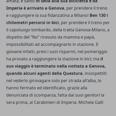
amata, è salito
in sella alla sua bicicletta e da
Imperia è arrivato a Genova
, per prendere il treno
e raggiungere la sua fidanzatina a Milano!
Ben 130 i
chilometri percorsi in bici
, per prendere il treno per
il capoluogo lombardo, della tratta Genova-Milano, a
dispetto del “No” ricevuto da mamma e papà,
impossibilitati ad accompagnarlo in stazione. Il
giovane infatti, presi i suoi risparmi, nel pomeriggio
ha provato a raggiungere la stazione in bici; ma
il
suo viaggio è terminato nella nottata a Genova,
quando alcuni agenti della Questura
, insospettiti
nel vederlo girovagare solo per strada all'alba, lo
hanno fermato ed identificato, grazie alla
denunciata di scomparsa, fatta dai suoi genitori la
sera prima, ai Carabinieri di Imperia. Michela Galli