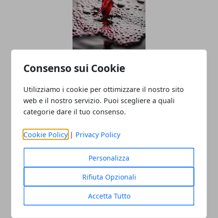
Consenso sui Cookie
Vino Rosso e Longevità: Beneficio o
Utilizziamo i cookie per ottimizzare il nostro sito
Rischio Nascosto?
web e il nostro servizio. Puoi scegliere a quali
categorie dare il tuo consenso.
Cookie Policy
|
Privacy Policy
Personalizza
Rifiuta Opzionali
Accetta Tutto
Torino: i negozi in città hanno un
problema di accessibilità