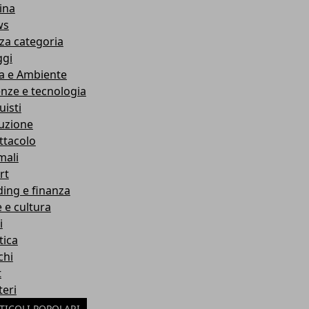
ina
ws
za categoria
ggi
a e Ambiente
enze e tecnologia
uisti
ruzione
ttacolo
mali
rt
ding e finanza
e e cultura
i
tica
chi
t
teri
TICOLI POPOLARI