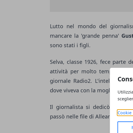
Lutto nel mondo del giornalism
mancare la 'grande penna'
Gus
sono stati i figli.
Selva, classe 1926, fece parte d
attività per molto tempo in
Ra
Cons
giornale Radio2. L'intellettuale
dove viveva con la moglie.
Utilizzi
sceglie
Il giornalista si dedicò anche 
Cookie 
passò nelle file di Alleanza Nazio