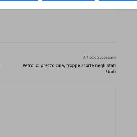
Articolo Successivo
a
Petrolio: prezzo cala, troppe scorte negli Stati
Uniti