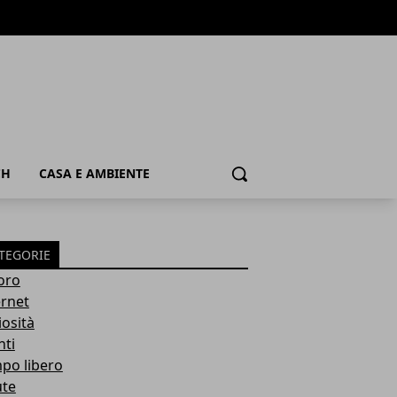
CH
CASA E AMBIENTE
Cerca
TEGORIE
oro
ernet
iosità
nti
po libero
ute