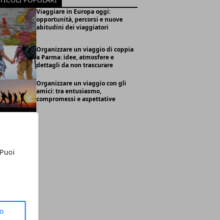
Viaggiare in Europa oggi:
opportunità, percorsi e nuove
abitudini dei viaggiatori
Organizzare un viaggio di coppia
a Parma: idee, atmosfere e
dettagli da non trascurare
Organizzare un viaggio con gli
amici: tra entusiasmo,
compromessi e aspettative
 Puoi
to