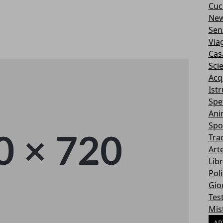
Cuc
Ne
Sen
Via
Cas
Sci
Acq
Ist
Spe
Ani
Spo
Tra
Art
Libr
Poli
Gio
Tes
Mis
AR