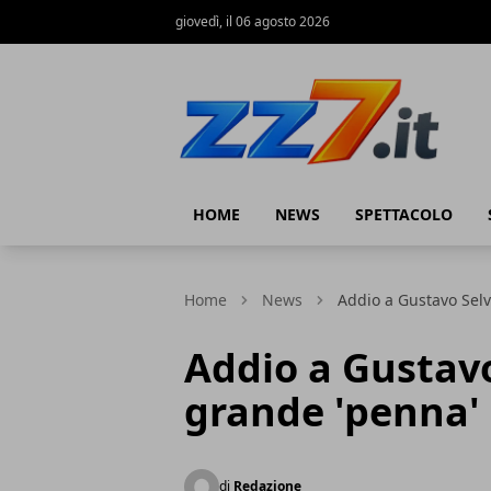
giovedì, il 06 agosto 2026
zz7 Curiosità, news ed informazioni
HOME
NEWS
SPETTACOLO
Home
News
Addio a Gustavo Selva
Addio a Gustavo
grande 'penna' 
di
Redazione