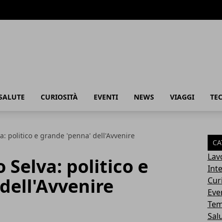
SALUTE
CURIOSITÀ
EVENTI
NEWS
VIAGGI
TE
: politico e grande 'penna' dell'Avvenire
CA
Lav
 Selva: politico e
Int
dell'Avvenire
Cur
Eve
Tem
Sal