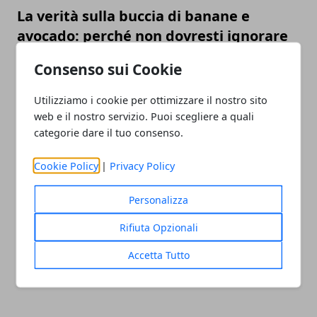
La verità sulla buccia di banane e
avocado: perché non dovresti ignorare
la pulizia
Consenso sui Cookie
Utilizziamo i cookie per ottimizzare il nostro sito
web e il nostro servizio. Puoi scegliere a quali
categorie dare il tuo consenso.
Cookie Policy
|
Privacy Policy
Personalizza
Come tenere lontane le zanzare: il ruolo
della dieta e le ragioni per cui pungono
Rifiuta Opzionali
proprio te
Accetta Tutto