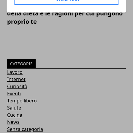
Come tenere lontane le zanzare: il ruolo
della dieta e le ragioni per cui pungono
proprio te
CATEGORIE
Lavoro
Internet
Curiosità
Eventi
Tempo libero
Salute
Cucina
News
Senza categoria