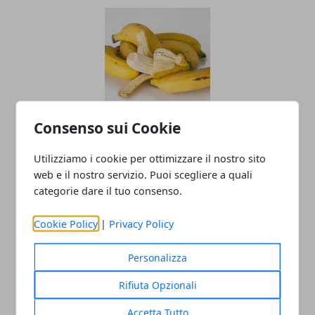
Consenso sui Cookie
La verità sulla buccia di banane e
avocado: perché non dovresti ignorare
Utilizziamo i cookie per ottimizzare il nostro sito
la pulizia
web e il nostro servizio. Puoi scegliere a quali
categorie dare il tuo consenso.
Cookie Policy
|
Privacy Policy
Personalizza
Rifiuta Opzionali
Accetta Tutto