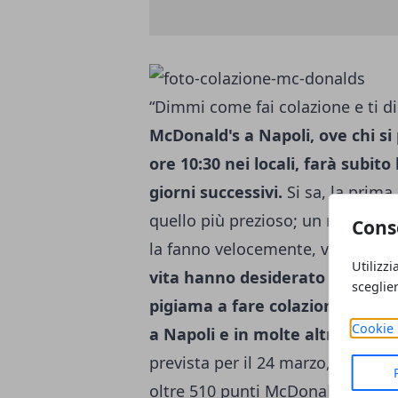
“Dimmi come fai colazione e ti di
McDonald's a Napoli, ove chi si 
ore 10:30 nei locali, farà subito 
giorni successivi.
Si sa, la prima
quello più prezioso; un rito che
Cons
la fanno velocemente, vestiti di 
Utilizzi
vita hanno desiderato
di lascia
sceglie
pigiama a fare colazione!
Un so
Cookie 
a Napoli e in molte altre città i
prevista per il 24 marzo, che pre
oltre 510 punti McDonald’s, ove, 