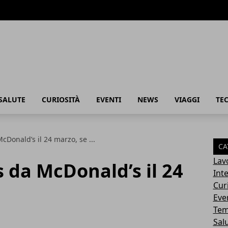
SALUTE
CURIOSITÀ
EVENTI
NEWS
VIAGGI
TE
cDonald’s il 24 marzo, se ...
CA
Lav
s da McDonald’s il 24
Int
Cur
Eve
Tem
Sal