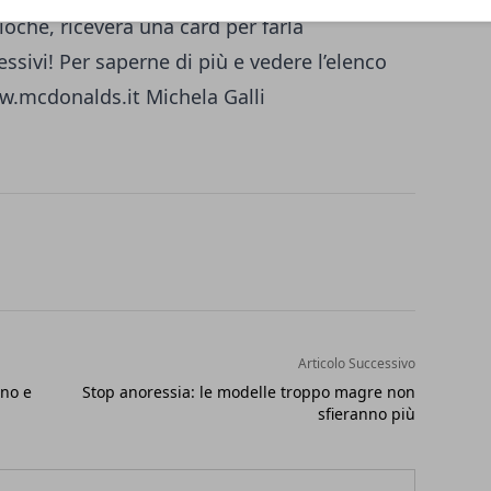
oche, riceverà una card per farla
ssivi! Per saperne di più e vedere l’elenco
w.mcdonalds.it Michela Galli
Articolo Successivo
nno e
Stop anoressia: le modelle troppo magre non
sfieranno più