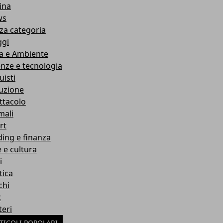
ina
ws
za categoria
ggi
a e Ambiente
enze e tecnologia
uisti
ruzione
ttacolo
mali
rt
ding e finanza
e e cultura
i
tica
chi
t
teri
TICOLI POPOLARI