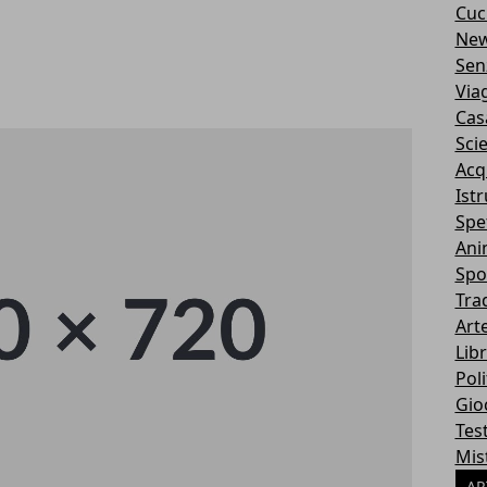
Cuc
Ne
Sen
Via
Cas
Sci
Acq
Ist
Spe
Ani
Spo
Tra
Art
Libr
Poli
Gio
Tes
Mis
AR