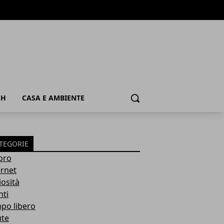
CH
CASA E AMBIENTE
Cerca
TEGORIE
oro
ernet
iosità
nti
po libero
ute