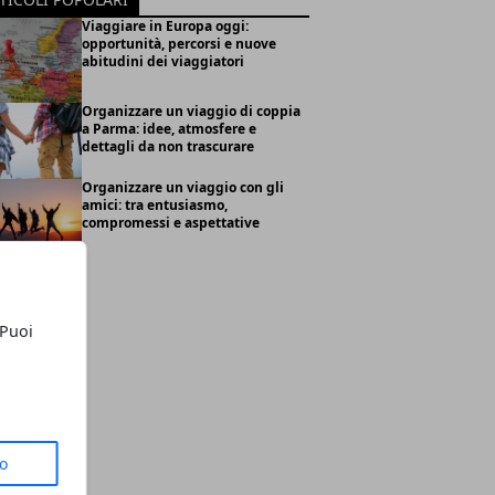
Viaggiare in Europa oggi:
opportunità, percorsi e nuove
abitudini dei viaggiatori
Organizzare un viaggio di coppia
a Parma: idee, atmosfere e
dettagli da non trascurare
Organizzare un viaggio con gli
amici: tra entusiasmo,
compromessi e aspettative
 Puoi
to