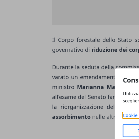
Il Corpo forestale dello Stato 
governativo di
riduzione dei corp
Durante la seduta della commissi
varato un emendamento del relato
Cons
ministro
Marianna Madia
ha di
Utilizzi
all’esame del Senato farà scender
sceglie
la riorganizzazione del Corpo 
Cookie 
assorbimento
nelle altre forze".