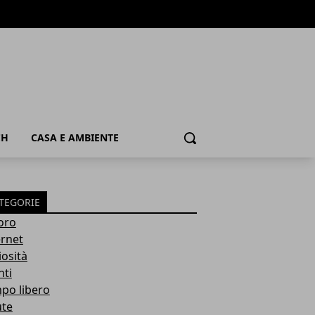
CH
CASA E AMBIENTE
Cerca
TEGORIE
oro
ernet
iosità
nti
po libero
ute