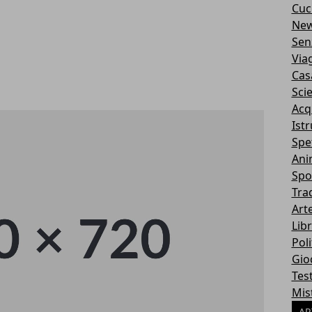
Cuc
Ne
Sen
Via
Cas
Sci
Acq
Ist
Spe
Ani
Spo
Tra
Art
Libr
Poli
Gio
Tes
Mis
AR