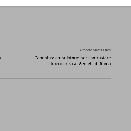
Articolo Successivo
a
Cannabis: ambulatorio per contrastare
dipendenza al Gemelli di Roma