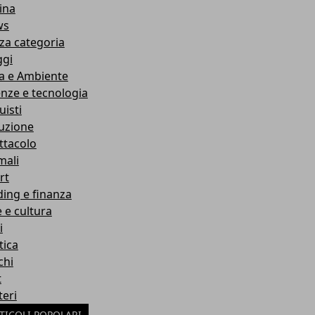
ina
ws
za categoria
ggi
a e Ambiente
enze e tecnologia
uisti
ruzione
ttacolo
mali
rt
ding e finanza
e e cultura
i
tica
chi
t
teri
TICOLI POPOLARI