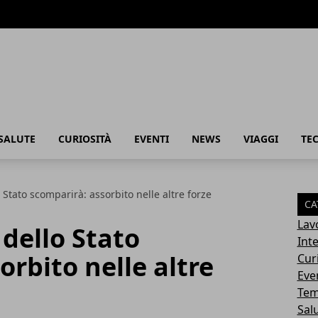
SALUTE
CURIOSITÀ
EVENTI
NEWS
VIAGGI
TE
 Stato scomparirà: assorbito nelle altre forze
CA
Lav
 dello Stato
Int
orbito nelle altre
Cur
Eve
Tem
Sal