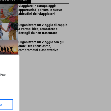
Viaggiare in Europa oggi:
opportunità, percorsi e nuove
abitudini dei viaggiatori
Organizzare un viaggio di coppia
a Parma: idee, atmosfere e
dettagli da non trascurare
Organizzare un viaggio con gli
amici: tra entusiasmo,
compromessi e aspettative
 Puoi
to