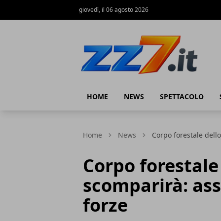
giovedì, il 06 agosto 2026
zz7 Curiosità, news ed informazioni
HOME
NEWS
SPETTACOLO
Home
News
Corpo forestale dello
Corpo forestale
scomparirà: ass
forze