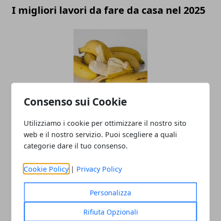
I migliori lavori da fare da casa nel 2025
Consenso sui Cookie
La verità sulla buccia di banane e
Utilizziamo i cookie per ottimizzare il nostro sito
avocado: perché non dovresti ignorare
web e il nostro servizio. Puoi scegliere a quali
la pulizia
categorie dare il tuo consenso.
Cookie Policy
|
Privacy Policy
Personalizza
Rifiuta Opzionali