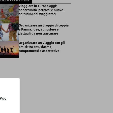
Viaggiare in Europa oggi:
opportunità, percorsi e nuove
abitudini dei viaggiatori
Organizzare un viaggio di coppia
a Parma: idee, atmosfere e
dettagli da non trascurare
Organizzare un viaggio con gli
amici: tra entusiasmo,
compromessi e aspettative
 Puoi