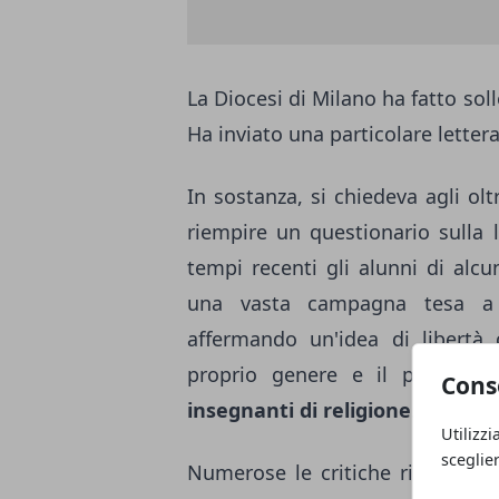
La Diocesi di Milano ha fatto so
Ha inviato una particolare lettera
In sostanza, si chiedeva agli olt
riempire un questionario sulla 
tempi recenti gli alunni di alcu
una vasta campagna tesa 
affermando un'idea di libertà c
proprio genere e il proprio or
Cons
insegnanti di religione
.
Utilizzi
sceglie
Numerose le critiche rivolte all