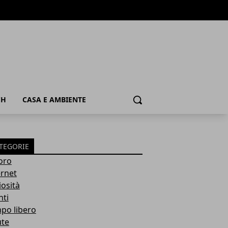
CH
CASA E AMBIENTE
Cerca
TEGORIE
oro
ernet
iosità
nti
po libero
ute