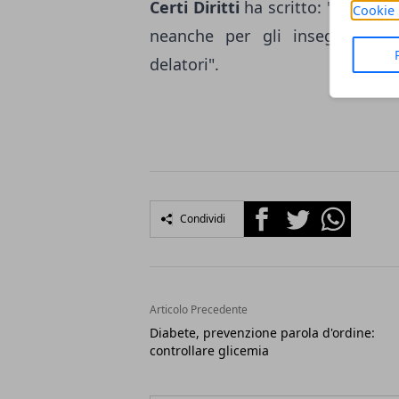
Certi Diritti
ha scritto: "La Curia
Cookie 
neanche per gli insegnanti di
delatori".
Facebook
Twitter
Whatsapp
Condividi
Articolo Precedente
Diabete, prevenzione parola d'ordine:
controllare glicemia