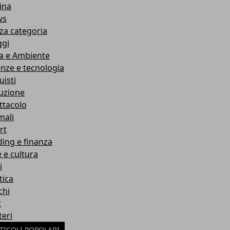
ina
ws
za categoria
ggi
a e Ambiente
enze e tecnologia
uisti
ruzione
ttacolo
mali
rt
ding e finanza
e e cultura
i
tica
chi
t
teri
TICOLI POPOLARI