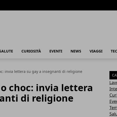
SALUTE
CURIOSITÀ
EVENTI
NEWS
VIAGGI
TE
c: invia lettera su gay a insegnanti di religione
CA
Lav
o choc: invia lettera
Int
anti di religione
Cur
Eve
Tem
Sal