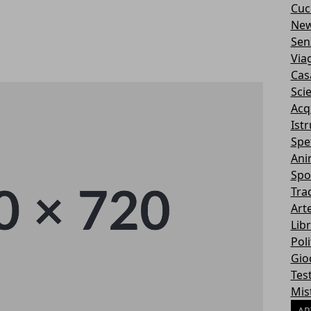
Cuc
Ne
Sen
Via
Cas
Sci
Acq
Ist
Spe
Ani
Spo
Tra
Art
Libr
Poli
Gio
Tes
Mis
AR