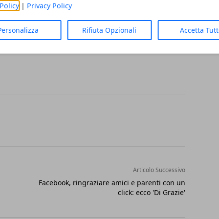
 di Milano dimostra di non aver rispetto più
Policy
|
Privacy Policy
 religione, che vorrebbe trasformare in
Personalizza
Rifiuta Opzionali
Accetta Tut
Articolo Successivo
Facebook, ringraziare amici e parenti con un
click: ecco 'Di Grazie'