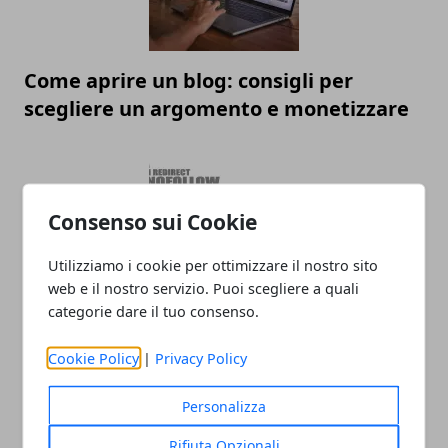
Come aprire un blog: consigli per
scegliere un argomento e monetizzare
Consenso sui Cookie
Utilizziamo i cookie per ottimizzare il nostro sito
web e il nostro servizio. Puoi scegliere a quali
categorie dare il tuo consenso.
SEO on-site: cos'è e come può migliorare
la visibilità di un sito
Cookie Policy
|
Privacy Policy
Personalizza
Rifiuta Opzionali