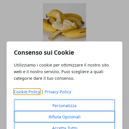
Consenso sui Cookie
La verità sulla buccia di banane e
avocado: perché non dovresti ignorare
Utilizziamo i cookie per ottimizzare il nostro sito
la pulizia
web e il nostro servizio. Puoi scegliere a quali
categorie dare il tuo consenso.
Cookie Policy
|
Privacy Policy
Personalizza
Rifiuta Opzionali
Accetta Tutto