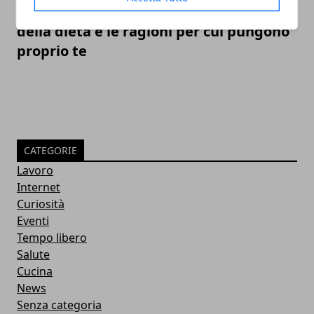
Come tenere lontane le zanzare: il ruolo
della dieta e le ragioni per cui pungono
proprio te
CATEGORIE
Lavoro
Internet
Curiosità
Eventi
Tempo libero
Salute
Cucina
News
Senza categoria