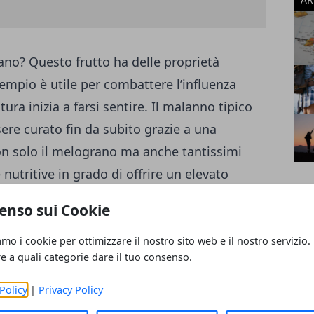
no? Questo frutto ha delle proprietà
empio è utile per combattere l’influenza
ra inizia a farsi sentire. Il malanno tipico
ere curato fin da subito grazie a una
non solo il melograno ma anche tantissimi
e nutritive in grado di offrire un elevato
 il primo pensiero va alle arance, ma oggi
enso sui Cookie
uesto frutto di origine mediterranea offre
Il melograno è ricco di antiossidanti,
amo i cookie per ottimizzare il nostro sito web e il nostro servizio.
re a quali categorie dare il tuo consenso.
 sostanze sono contenute all’interno dei
é assaporare il gusto di questa delizia
Policy
|
Privacy Policy
fluenza.