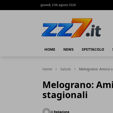
giovedì, il 06 agosto 2026
zz7 Curiosità, news ed informazioni
HOME
NEWS
SPETTACOLO
Home
Salute
Melograno: Amico co
Melograno: Ami
stagionali
di
Redazione