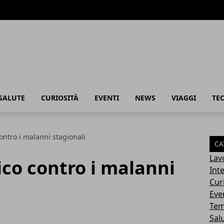
SALUTE
CURIOSITÀ
EVENTI
NEWS
VIAGGI
TE
ntro i malanni stagionali
CA
Lav
co contro i malanni
Int
Cur
Eve
Tem
Sal