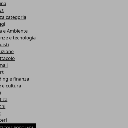
ina
ws
za categoria
ggi
a e Ambiente
enze e tecnologia
uisti
ruzione
ttacolo
mali
rt
ding e finanza
e e cultura
i
tica
chi
t
teri
TICOLI POPOLARI