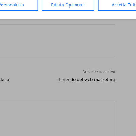
Personalizza
Rifiuta Opzionali
Accetta Tut
Articolo Successivo
della
Il mondo del web marketing