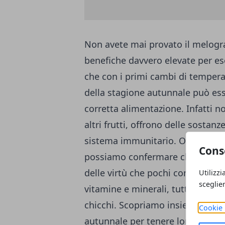
Non avete mai provato il melogra
benefiche davvero elevate per es
che con i primi cambi di temperatu
della stagione autunnale può ess
corretta alimentazione. Infatti 
altri frutti, offrono delle sostanz
sistema immunitario. Ovviamente
Cons
possiamo confermare che anche q
delle virtù che pochi conoscono. 
Utilizzi
sceglie
vitamine e minerali, tutte queste
chicchi. Scopriamo insieme perch
Cookie 
autunnale per tenere lontana l’in