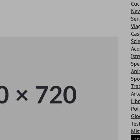
Cuc
Ne
Sen
Via
Cas
Sci
Acq
Ist
Spe
Ani
Spo
Tra
Art
Libr
Poli
Gio
Tes
Mis
AR