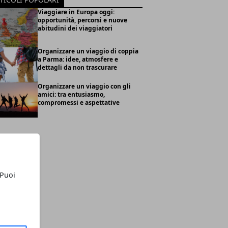
Viaggiare in Europa oggi:
opportunità, percorsi e nuove
abitudini dei viaggiatori
Organizzare un viaggio di coppia
a Parma: idee, atmosfere e
dettagli da non trascurare
Organizzare un viaggio con gli
amici: tra entusiasmo,
compromessi e aspettative
 Puoi