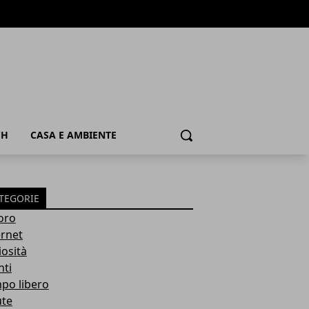
CH
CASA E AMBIENTE
Cerca
TEGORIE
oro
ernet
iosità
nti
po libero
ute