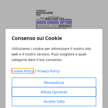
Consenso sui Cookie
SEO on-site: cos'è e come può migliorare
Utilizziamo i cookie per ottimizzare il nostro sito
la visibilità di un sito
web e il nostro servizio. Puoi scegliere a quali
categorie dare il tuo consenso.
Cookie Policy
|
Privacy Policy
Personalizza
Rifiuta Opzionali
Accetta Tutto
Il monopattino elettrico: un gioco per