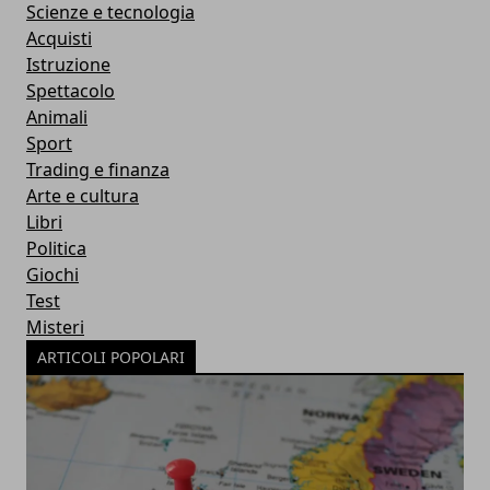
Scienze e tecnologia
Acquisti
Istruzione
Spettacolo
Animali
Sport
Trading e finanza
Arte e cultura
Libri
Politica
Giochi
Test
Misteri
ARTICOLI POPOLARI