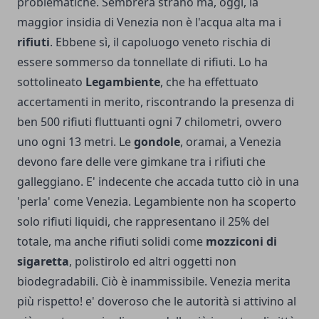
problematiche. Sembrerà strano ma, oggi, la
maggior insidia di Venezia non è l'acqua alta ma i
rifiuti
. Ebbene sì, il capoluogo veneto rischia di
essere sommerso da tonnellate di rifiuti. Lo ha
sottolineato
Legambiente
, che ha effettuato
accertamenti in merito, riscontrando la presenza di
ben 500 rifiuti fluttuanti ogni 7 chilometri, ovvero
uno ogni 13 metri. Le
gondole
, oramai, a Venezia
devono fare delle vere gimkane tra i rifiuti che
galleggiano. E' indecente che accada tutto ciò in una
'perla' come Venezia. Legambiente non ha scoperto
solo rifiuti liquidi, che rappresentano il 25% del
totale, ma anche rifiuti solidi come
mozziconi di
sigaretta
, polistirolo ed altri oggetti non
biodegradabili. Ciò è inammissibile. Venezia merita
più rispetto! e' doveroso che le autorità si attivino al