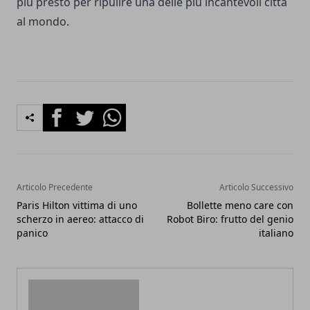
più presto per ripulire una delle più incantevoli città
al mondo.
Facebook
Twitter
Whatsapp
Articolo Precedente
Articolo Successivo
Paris Hilton vittima di uno
Bollette meno care con
scherzo in aereo: attacco di
Robot Biro: frutto del genio
panico
italiano