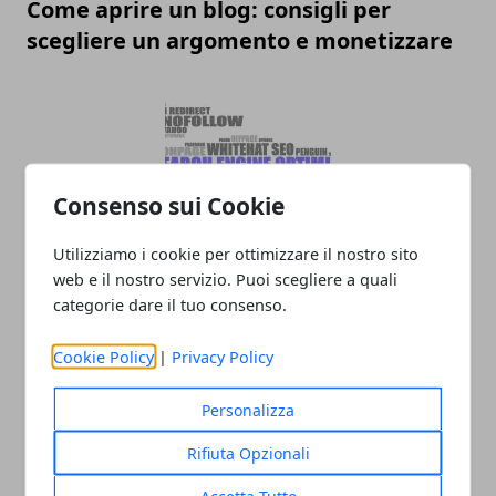
Come aprire un blog: consigli per
scegliere un argomento e monetizzare
Consenso sui Cookie
Utilizziamo i cookie per ottimizzare il nostro sito
SEO on-site: cos'è e come può migliorare
web e il nostro servizio. Puoi scegliere a quali
categorie dare il tuo consenso.
la visibilità di un sito
Cookie Policy
|
Privacy Policy
Personalizza
Rifiuta Opzionali
Accetta Tutto