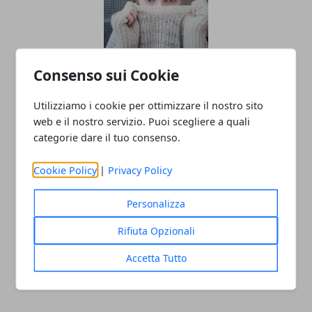
Linea di moda: gli errori da non fare
Consenso sui Cookie
prima del lancio
Utilizziamo i cookie per ottimizzare il nostro sito
web e il nostro servizio. Puoi scegliere a quali
categorie dare il tuo consenso.
Cookie Policy
|
Privacy Policy
Personalizza
Rifiuta Opzionali
SEO per e-commerce: i consigli per
gestirla al meglio
Accetta Tutto