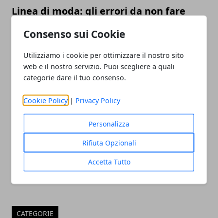
Linea di moda: gli errori da non fare
prima del lancio
Consenso sui Cookie
Utilizziamo i cookie per ottimizzare il nostro sito
web e il nostro servizio. Puoi scegliere a quali
categorie dare il tuo consenso.
Cookie Policy
|
Privacy Policy
Personalizza
SEO per e-commerce: i consigli per
gestirla al meglio
Rifiuta Opzionali
Accetta Tutto
CATEGORIE