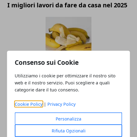
I migliori lavori da fare da casa nel 2025
Consenso sui Cookie
La verità sulla buccia di banane e
Utilizziamo i cookie per ottimizzare il nostro sito
avocado: perché non dovresti ignorare
web e il nostro servizio. Puoi scegliere a quali
la pulizia
categorie dare il tuo consenso.
Cookie Policy
|
Privacy Policy
Personalizza
Rifiuta Opzionali