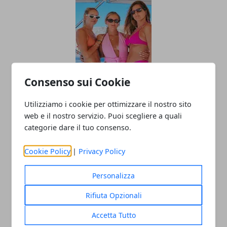
Consenso sui Cookie
Chiara Ferragni e le sorelle insultate sul
web: "Tozze e cicce"
Utilizziamo i cookie per ottimizzare il nostro sito
web e il nostro servizio. Puoi scegliere a quali
categorie dare il tuo consenso.
Cookie Policy
|
Privacy Policy
Personalizza
Rifiuta Opzionali
La prima delusione d'amore di Carlo
Accetta Tutto