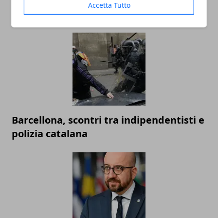
Reddito di cittadinanza 2019: sito INPS,
Accetta Tutto
modulo, requisiti e come fare domanda
Barcellona, scontri tra indipendentisti e
polizia catalana