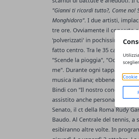
scambi di battute e aneddoti. Il 
"Gianni ti ricordi tutto?, Come no
Monghidoro"
. I due artisti, impl
tre ore. Ovviamente il concerto er
'polverizzati' in pochissimo tem
Cons
fatto centro. Tra le 35 canzoni r
Utilizzi
"Scende la pioggia", "Occhi di raga
sceglie
me". Durante ogni tappa, i
Capit
Cookie 
musica italiana; ebbene, al Cent
Bindi con "Il nostro concerto". A
assistito anche personaggi famos
Senato, il ct della Roma Rudy Garc
Baudo. Al Centrale del tennis, a
esibiranno altre volte. In prog