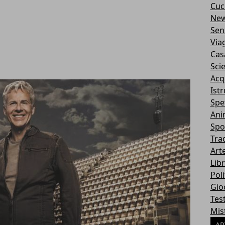
Cuc
Ne
Sen
Via
Cas
Sci
Acq
Ist
Spe
Ani
Spo
Tra
Art
Libr
Poli
Gio
Tes
Mis
AR