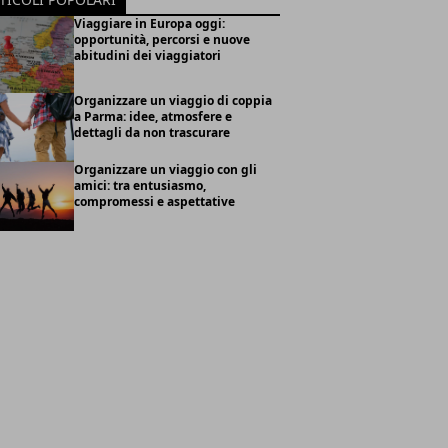
Viaggiare in Europa oggi:
opportunità, percorsi e nuove
abitudini dei viaggiatori
Organizzare un viaggio di coppia
a Parma: idee, atmosfere e
dettagli da non trascurare
Organizzare un viaggio con gli
amici: tra entusiasmo,
compromessi e aspettative