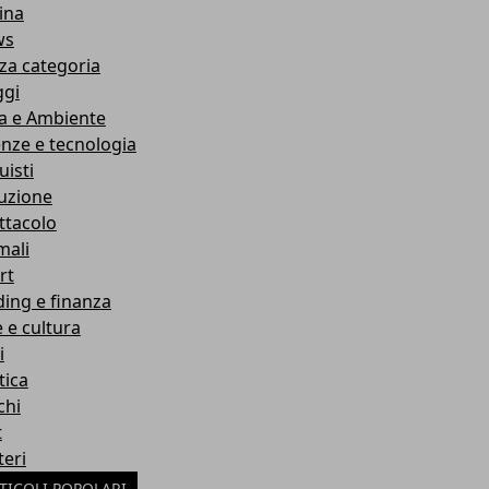
ina
ws
za categoria
ggi
a e Ambiente
enze e tecnologia
uisti
ruzione
ttacolo
mali
rt
ding e finanza
e e cultura
i
tica
chi
t
teri
TICOLI POPOLARI