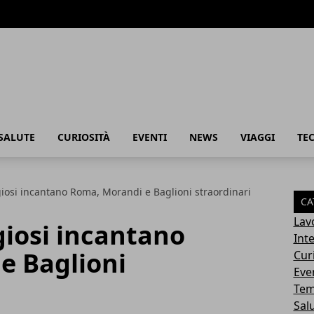
SALUTE
CURIOSITÀ
EVENTI
NEWS
VIAGGI
TE
iosi incantano Roma, Morandi e Baglioni straordinari
CA
Lav
giosi incantano
Int
e Baglioni
Cur
Eve
Tem
Sal