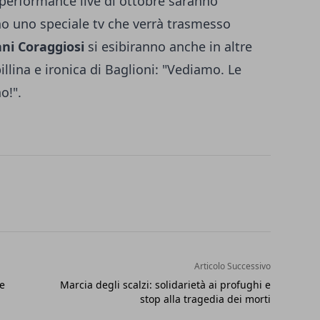
 performance live di ottobre saranno
o uno speciale tv che verrà trasmesso
ani Coraggiosi
si esibiranno anche in altre
billina e ironica di Baglioni: "Vediamo. Le
o!".
Articolo Successivo
ze
Marcia degli scalzi: solidarietà ai profughi e
stop alla tragedia dei morti