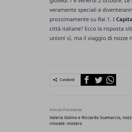
giovedì 1 e venerdì 2 ottobre. Le
veramente speciali e diventerann
prossimamente su Rai 1. I
Capit
città italiane? Ecco la risposta si
unioni sì, ma il viaggio di nozze n
Facebook
Twitter
Whatsapp
Condividi
Articolo Precedente
Valeria Golino e Riccardo Scamarcio, noz
rinviate: mistero