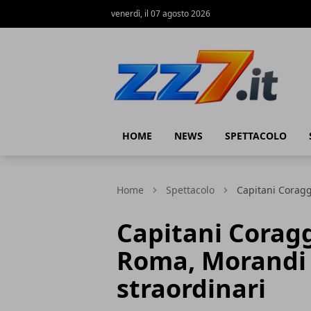
venerdì, il 07 agosto 2026
zz7 Curiosità, news ed informazioni
HOME
NEWS
SPETTACOLO
Home
Spettacolo
Capitani Coragg
Capitani Corag
Roma, Morandi 
straordinari