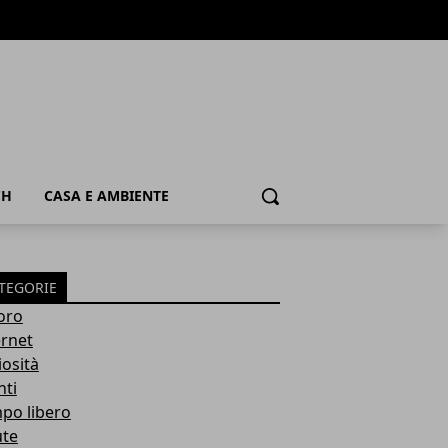
CH
CASA E AMBIENTE
Cerca
TEGORIE
oro
ernet
iosità
nti
po libero
ute