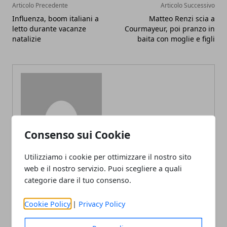
Articolo Precedente
Articolo Successivo
Influenza, boom italiani a
Matteo Renzi scia a
letto durante vacanze
Courmayeur, poi pranzo in
natalizie
baita con moglie e figli
Redazione
Consenso sui Cookie
Utilizziamo i cookie per ottimizzare il nostro sito
web e il nostro servizio. Puoi scegliere a quali
categorie dare il tuo consenso.
Cookie Policy
|
Privacy Policy
ARTICOLI CORRELATI