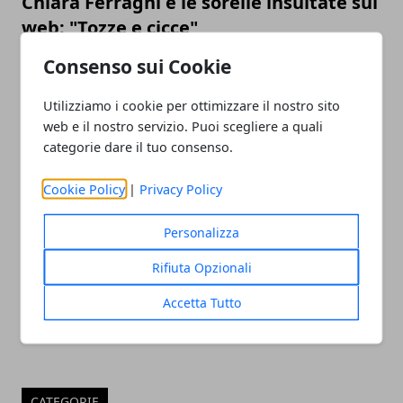
Chiara Ferragni e le sorelle insultate sul
web: "Tozze e cicce"
Consenso sui Cookie
Utilizziamo i cookie per ottimizzare il nostro sito
web e il nostro servizio. Puoi scegliere a quali
categorie dare il tuo consenso.
Cookie Policy
|
Privacy Policy
La prima delusione d'amore di Carlo
Personalizza
Verdone: "La mia fidanzata si fece
Rifiuta Opzionali
trovare così"
Accetta Tutto
CATEGORIE