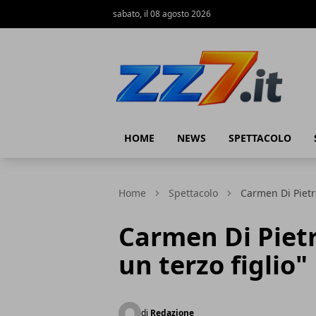
sabato, il 08 agosto 2026
zz7 Curiosità, news ed informazioni
HOME
NEWS
SPETTACOLO
Home
Spettacolo
Carmen Di Pietro
Carmen Di Pietr
un terzo figlio"
di
Redazione