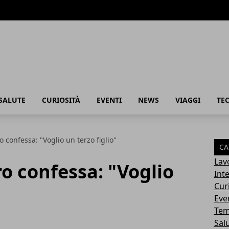
SALUTE
CURIOSITÀ
EVENTI
NEWS
VIAGGI
TE
 confessa: "Voglio un terzo figlio"
CA
Lav
o confessa: "Voglio
Int
Cur
Eve
Tem
Sal