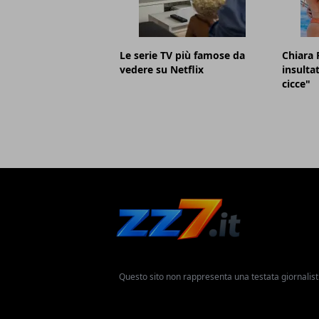
Le serie TV più famose da
Chiara 
vedere su Netflix
insulta
cicce"
Questo sito non rappresenta una testata giornalist