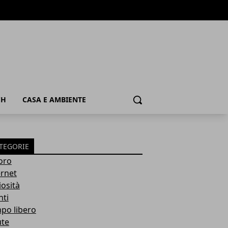
CH
CASA E AMBIENTE
Cerca
TEGORIE
oro
ernet
iosità
nti
po libero
ute