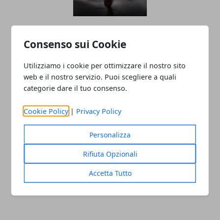
Vino Rosso e Longevità: Beneficio o
Consenso sui Cookie
Rischio Nascosto?
Utilizziamo i cookie per ottimizzare il nostro sito
web e il nostro servizio. Puoi scegliere a quali
categorie dare il tuo consenso.
Cookie Policy
|
Privacy Policy
Personalizza
Torino: i negozi in città hanno un
Rifiuta Opzionali
problema di accessibilità
Accetta Tutto