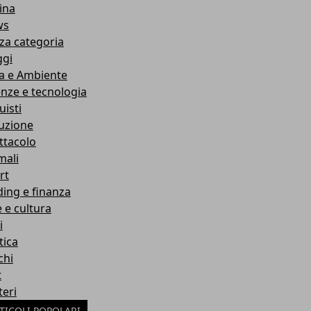
ina
ws
za categoria
ggi
a e Ambiente
enze e tecnologia
uisti
ruzione
ttacolo
mali
rt
ding e finanza
e e cultura
i
tica
chi
t
teri
TICOLI POPOLARI