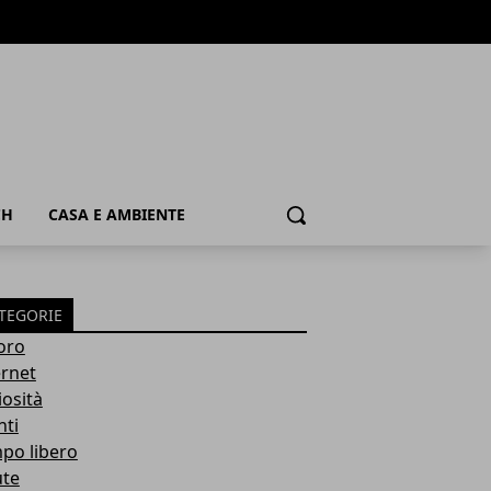
CH
CASA E AMBIENTE
Cerca
TEGORIE
oro
ernet
iosità
nti
po libero
ute