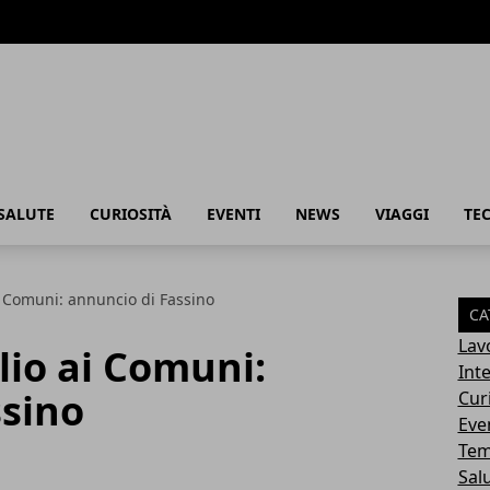
SALUTE
CURIOSITÀ
EVENTI
NEWS
VIAGGI
TE
i Comuni: annuncio di Fassino
CA
Lav
lio ai Comuni:
Int
ssino
Cur
Eve
Tem
Sal