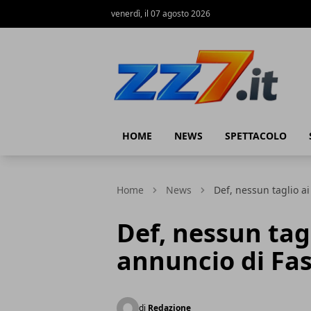
venerdì, il 07 agosto 2026
zz7 Curiosità, news ed informazioni
HOME
NEWS
SPETTACOLO
Home
News
Def, nessun taglio a
Def, nessun tag
annuncio di Fa
di
Redazione