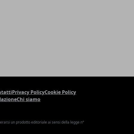
tatti
Privacy Policy
Cookie Policy
dazione
Chi siamo
arsi un prodotto editoriale ai sensi della legge n°