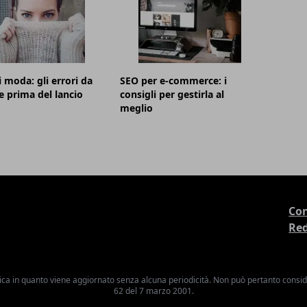
i moda: gli errori da
SEO per e-commerce: i
e prima del lancio
consigli per gestirla al
meglio
Con
Re
ica in quanto viene aggiornato senza alcuna periodicità. Non può pertanto consider
62 del 7 marzo 2001.