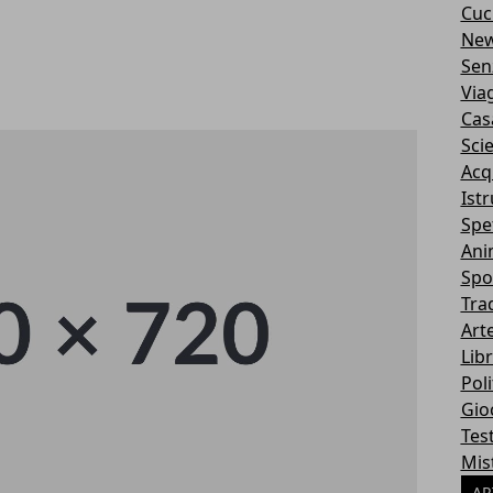
Cuc
Ne
Sen
Via
Cas
Sci
Acq
Ist
Spe
Ani
Spo
Tra
Art
Libr
Poli
Gio
Tes
Mis
AR