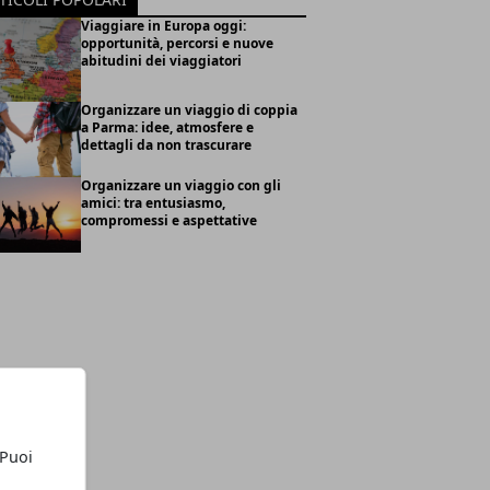
Viaggiare in Europa oggi:
opportunità, percorsi e nuove
abitudini dei viaggiatori
Organizzare un viaggio di coppia
a Parma: idee, atmosfere e
dettagli da non trascurare
Organizzare un viaggio con gli
amici: tra entusiasmo,
compromessi e aspettative
 Puoi