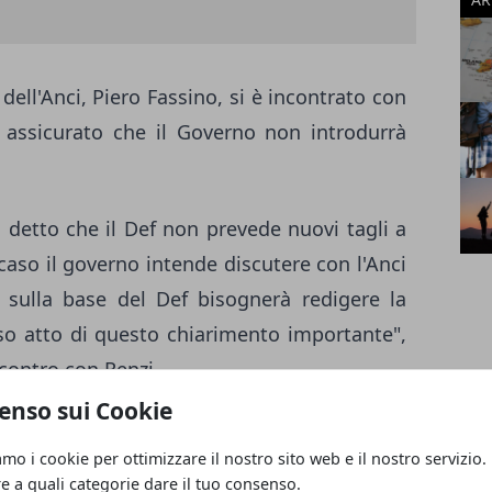
dell'Anci, Piero Fassino, si è incontrato con
assicurato che il Governo non introdurrà
a detto che il Def non prevede nuovi tagli a
caso il governo intende discutere con l'Anci
sulla base del Def bisognerà redigere la
o atto di questo chiarimento importante",
ncontro con Renzi.
enso sui Cookie
ani possono tirare un sospiro di sollievo,
amo i cookie per ottimizzare il nostro sito web e il nostro servizio.
re a quali categorie dare il tuo consenso.