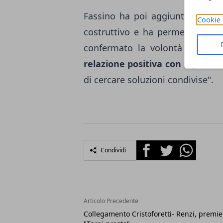
Fassino ha poi aggiunto: "L'inc
Cookie 
costruttivo e ha permesso di ac
confermato la volontà di cont
relazione positiva con il gover
di cercare soluzioni condivise".
Facebook
Twitter
Whatsapp
Condividi
Articolo Precedente
Collegamento Cristoforetti- Renzi, premie