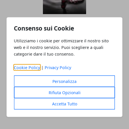
Vino Rosso e Longevità: Beneficio o
Consenso sui Cookie
Rischio Nascosto?
Utilizziamo i cookie per ottimizzare il nostro sito
web e il nostro servizio. Puoi scegliere a quali
categorie dare il tuo consenso.
Cookie Policy
|
Privacy Policy
Personalizza
Torino: i negozi in città hanno un
Rifiuta Opzionali
problema di accessibilità
Accetta Tutto