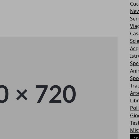
Cuc
Ne
Sen
Via
Cas
Sci
Acq
Ist
Spe
Ani
Spo
Tra
Art
Libr
Poli
Gio
Tes
Mis
AR