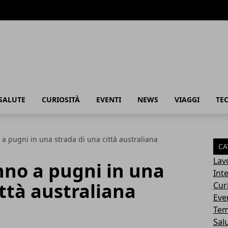
SALUTE
CURIOSITÀ
EVENTI
NEWS
VIAGGI
TE
a pugni in una strada di una città australiana
CA
Lav
nno a pugni in una
Int
ittà australiana
Cur
Eve
Tem
Sal