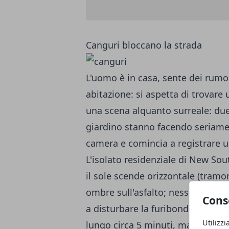
Canguri bloccano la strada
L'uomo è in casa, sente dei rumor
abitazione: si aspetta di trovare u
una scena alquanto surreale: due
giardino stanno facendo seriamen
camera e comincia a registrare u
L'isolato residenziale di New So
il sole scende orizzontale (tramo
ombre sull'asfalto; nessun auto, 
Cons
a disturbare la furibonda lotta tr
Utilizzi
lungo circa 5 minuti, ma il comb