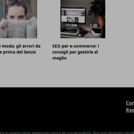
i moda: gli errori da
SEO per e-commerce: i
e prima del lancio
consigli per gestirla al
meglio
Con
Re
ica in quanto viene aggiornato senza alcuna periodicità. Non può pertanto consider