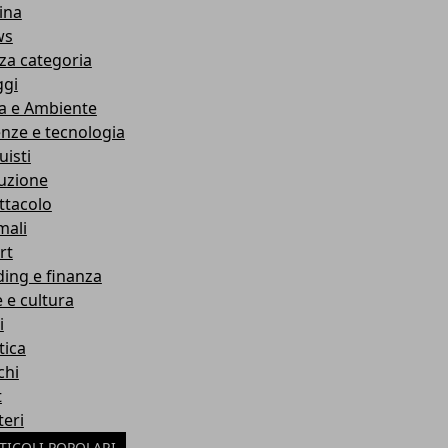
ina
ws
za categoria
ggi
a e Ambiente
enze e tecnologia
uisti
ruzione
ttacolo
mali
rt
ding e finanza
e e cultura
i
tica
chi
t
teri
TICOLI POPOLARI