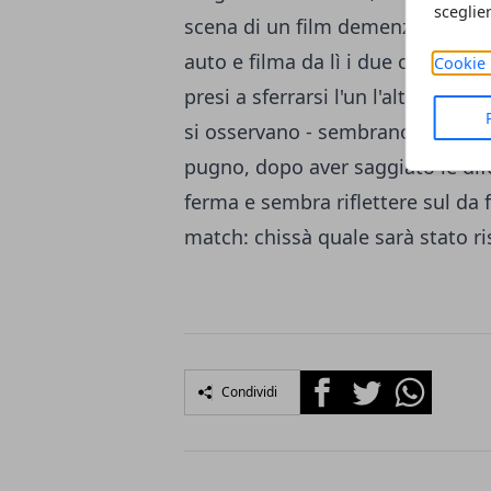
sceglie
scena di un film demenziale. L'au
auto e filma da lì i due cangur
Cookie 
presi a sferrarsi l'un l'altro pugni 
si osservano - sembrano studiarsi
pugno, dopo aver saggiato le dif
ferma e sembra riflettere sul da fa
match: chissà quale sarà stato ris
Facebook
Twitter
Whatsapp
Condividi