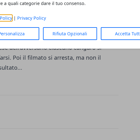
re a quali categorie dare il tuo consenso.
tore del video resta nascosto dietro un
i che non lo notano nemmeno tanto sono
Policy
|
Privacy Policy
e calci violenti: la lotta va avanti così, i due
Personalizza
Rifiuta Opzionali
Accetta Tut
 a vicenda - poi parte qualche calcio o
ese dell'avversario ciascuno canguro si
rsi. Poi il filmato si arresta, ma non il
ultato...