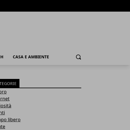
CH
CASA E AMBIENTE
Cerca
TEGORIE
oro
ernet
iosità
nti
po libero
ute