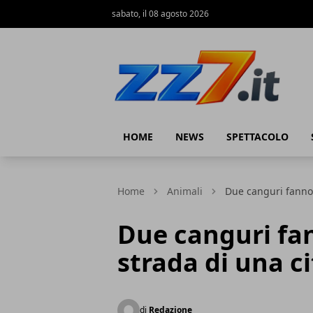
sabato, il 08 agosto 2026
zz7 Curiosità, news ed informazioni
HOME
NEWS
SPETTACOLO
Home
Animali
Due canguri fanno 
Due canguri fa
strada di una c
di
Redazione