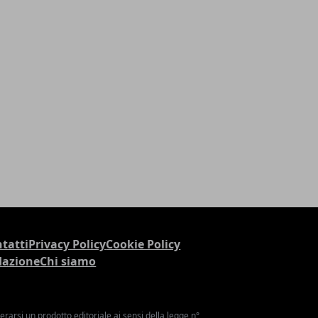
tatti
Privacy Policy
Cookie Policy
dazione
Chi siamo
arsi un prodotto editoriale ai sensi della legge n°