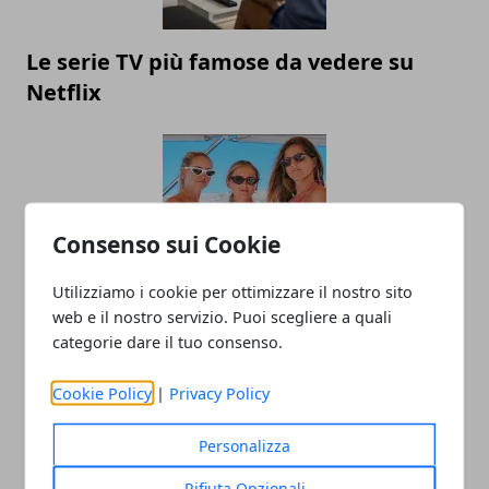
Le serie TV più famose da vedere su
Netflix
Consenso sui Cookie
Utilizziamo i cookie per ottimizzare il nostro sito
web e il nostro servizio. Puoi scegliere a quali
Chiara Ferragni e le sorelle insultate sul
categorie dare il tuo consenso.
web: "Tozze e cicce"
Cookie Policy
|
Privacy Policy
Personalizza
Rifiuta Opzionali