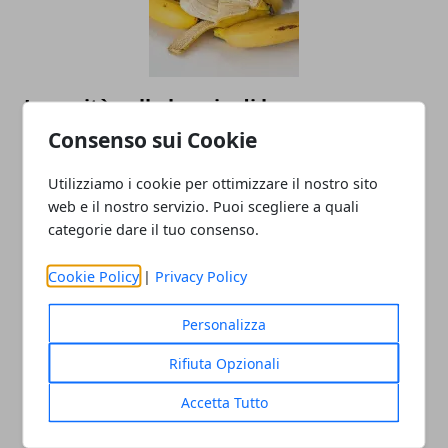
La verità sulla buccia di banane e
avocado: perché non dovresti ignorare
Consenso sui Cookie
la pulizia
Utilizziamo i cookie per ottimizzare il nostro sito
web e il nostro servizio. Puoi scegliere a quali
categorie dare il tuo consenso.
Cookie Policy
|
Privacy Policy
Personalizza
Rifiuta Opzionali
Come tenere lontane le zanzare: il ruolo
Accetta Tutto
della dieta e le ragioni per cui pungono
proprio te