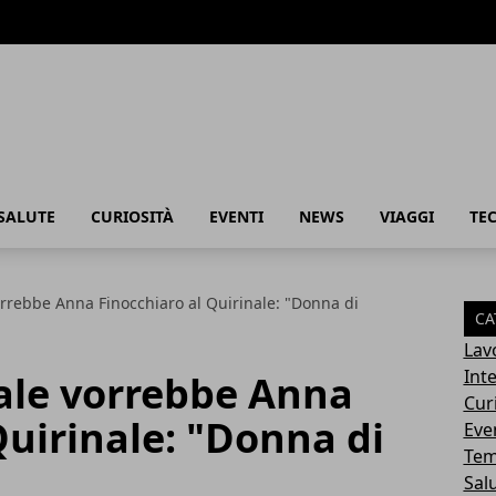
SALUTE
CURIOSITÀ
EVENTI
NEWS
VIAGGI
TE
rrebbe Anna Finocchiaro al Quirinale: "Donna di
CA
Lav
Int
ale vorrebbe Anna
Cur
Quirinale: "Donna di
Eve
Tem
Sal