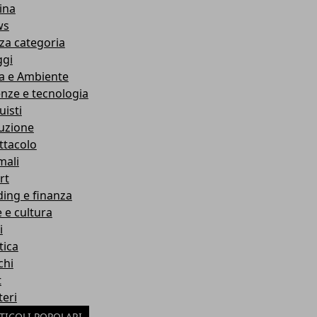
ina
ws
za categoria
ggi
a e Ambiente
enze e tecnologia
uisti
ruzione
ttacolo
mali
rt
ding e finanza
e e cultura
i
tica
chi
t
teri
TICOLI POPOLARI