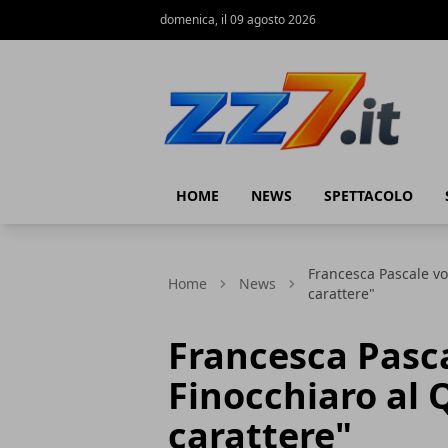
domenica, il 09 agosto 2026
zz7 Curiosità, news ed informazioni
HOME
NEWS
SPETTACOLO
Francesca Pascale vo
Home
News
carattere"
Francesca Pasc
Finocchiaro al 
carattere"