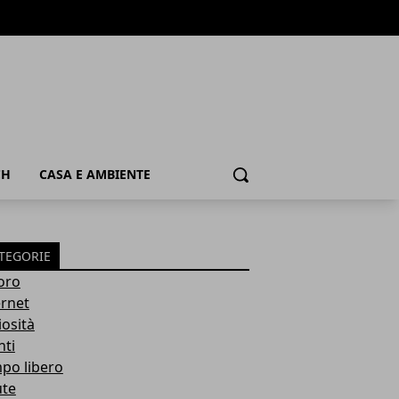
CH
CASA E AMBIENTE
Cerca
TEGORIE
oro
ernet
iosità
nti
po libero
ute