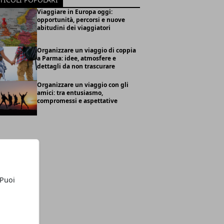
Viaggiare in Europa oggi:
opportunità, percorsi e nuove
abitudini dei viaggiatori
Organizzare un viaggio di coppia
a Parma: idee, atmosfere e
dettagli da non trascurare
Organizzare un viaggio con gli
amici: tra entusiasmo,
compromessi e aspettative
 Puoi