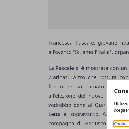
Francesca Pascale, giovane fida
all'evento "Sì, amo l'Italia", orga
La Pascale si è mostrata con un 
platinati. Altro che rottura co
fianco del suo amato. Intervi
Cons
all'elezione del nuovo Capo de
Utilizzi
vedrebbe bene al Quirinale
Giu
sceglie
Letta e, soprattutto, Anna Fino
compagna di Berlusconi ha di
Cookie 