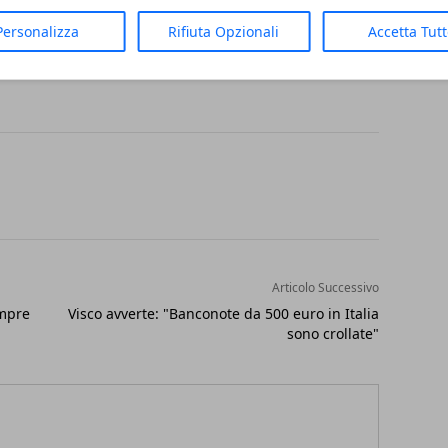
e, con una sua storia. Ed elegante, sì. Il che
Personalizza
Rifiuta Opzionali
Accetta Tut
Articolo Successivo
empre
Visco avverte: "Banconote da 500 euro in Italia
sono crollate"