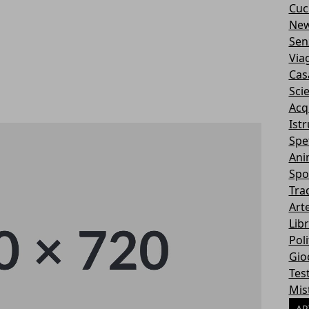
Cuc
Ne
Sen
Via
Cas
Sci
Acq
Ist
Spe
Ani
Spo
Tra
Art
Libr
Poli
Gio
Tes
Mis
AR