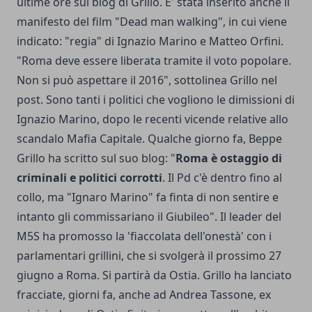
ultime ore sul blog di Grillo. E' stata inserito anche il
manifesto del film "Dead man walking", in cui viene
indicato: "regia" di Ignazio Marino e Matteo Orfini.
"Roma deve essere liberata tramite il voto popolare.
Non si può aspettare il 2016", sottolinea Grillo nel
post. Sono tanti i politici che vogliono le dimissioni di
Ignazio Marino, dopo le recenti vicende relative allo
scandalo Mafia Capitale. Qualche giorno fa, Beppe
Grillo ha scritto sul suo blog: "
Roma è ostaggio di
criminali e politici corrotti
. Il Pd c'è dentro fino al
collo, ma "Ignaro Marino" fa finta di non sentire e
intanto gli commissariano il Giubileo". Il leader del
M5S ha promosso la 'fiaccolata dell'onestà' con i
parlamentari grillini, che si svolgerà il prossimo 27
giugno a Roma. Si partirà da Ostia. Grillo ha lanciato
fracciate, giorni fa, anche ad Andrea Tassone, ex