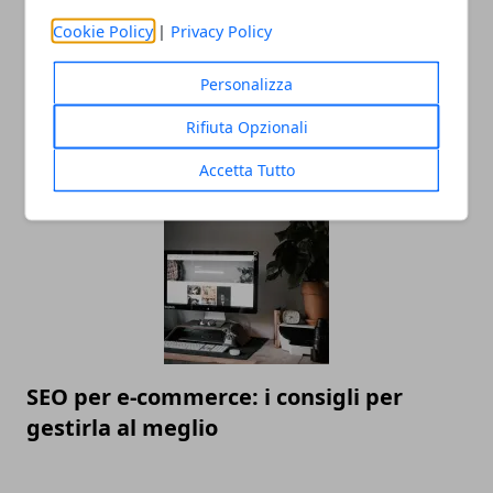
Cookie Policy
|
Privacy Policy
Personalizza
Linea di moda: gli errori da non fare
Rifiuta Opzionali
prima del lancio
Accetta Tutto
SEO per e-commerce: i consigli per
gestirla al meglio