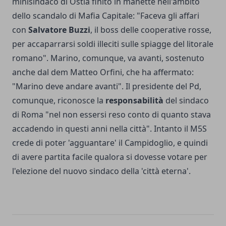
minisindaco di Ostia finito in manette nell'ambito
dello scandalo di Mafia Capitale: "Faceva gli affari
con
Salvatore Buzzi
, il boss delle cooperative rosse,
per accaparrarsi soldi illeciti sulle spiagge del litorale
romano". Marino, comunque, va avanti, sostenuto
anche dal dem Matteo Orfini, che ha affermato:
"Marino deve andare avanti". Il presidente del Pd,
comunque, riconosce la
responsabilità
del sindaco
di Roma "nel non essersi reso conto di quanto stava
accadendo in questi anni nella città". Intanto il M5S
crede di poter 'agguantare' il Campidoglio, e quindi
di avere partita facile qualora si dovesse votare per
l'elezione del nuovo sindaco della 'città eterna'.