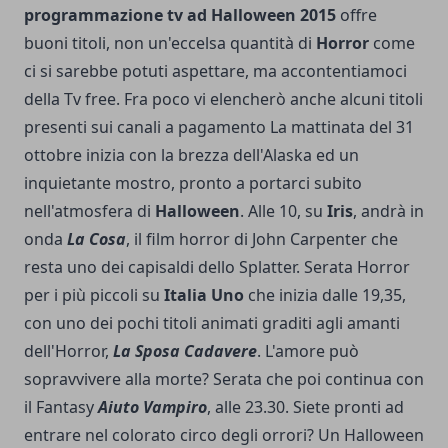
programmazione tv ad Halloween 2015
offre
buoni titoli, non un'eccelsa quantità di
Horror
come
ci si sarebbe potuti aspettare, ma accontentiamoci
della Tv free. Fra poco vi elencherò anche alcuni titoli
presenti sui canali a pagamento La mattinata del 31
ottobre inizia con la brezza dell'Alaska ed un
inquietante mostro, pronto a portarci subito
nell'atmosfera di
Halloween
. Alle 10, su
Iris
, andrà in
onda
La Cosa
, il film horror di John Carpenter che
resta uno dei capisaldi dello Splatter. Serata Horror
per i più piccoli su
Italia Uno
che inizia dalle 19,35,
con uno dei pochi titoli animati graditi agli amanti
dell'Horror,
La Sposa Cadavere
. L'amore può
sopravvivere alla morte? Serata che poi continua con
il Fantasy
Aiuto Vampiro
, alle 23.30. Siete pronti ad
entrare nel colorato circo degli orrori? Un Halloween