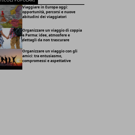
Viaggiare in Europa oggi:
opportunità, percorsi e nuove
abitudini dei viaggiatori
Organizzare un viaggio di coppia
a Parma: idee, atmosfere e
dettagli da non trascurare
Organizzare un viaggio con gli
amici: tra entusiasmo,
compromessi e aspettative