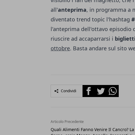
visibilio i fan del maghetto, che
all'
anteprima
, in programma a m
diventato trend topic l'hashtag
#
l'anteprima dell'ottavo episodio d
riuscire ad accaparrarsi i
bigliett
ottobre
. Basta andare sul sito w
Facebook
Twitter
Whatsapp
Condividi
Articolo Precedente
Quali Alimenti Fanno Venire Il Cancro? La