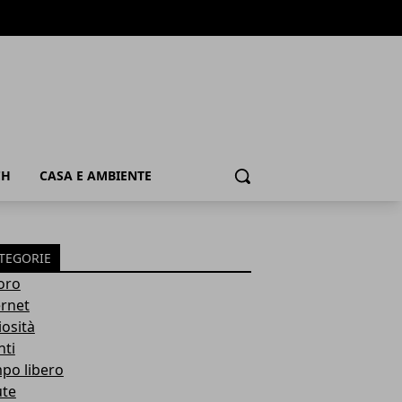
CH
CASA E AMBIENTE
Cerca
TEGORIE
oro
ernet
iosità
nti
po libero
ute