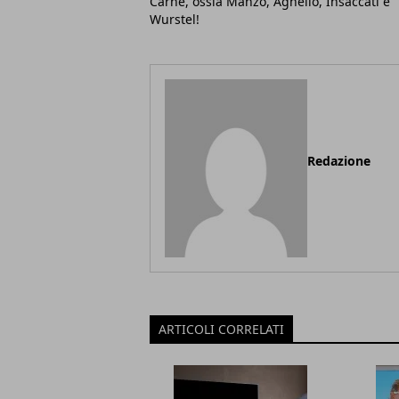
Carne, ossia Manzo, Agnello, Insaccati e
Wurstel!
Redazione
ARTICOLI CORRELATI