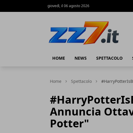
giovedì, il 06 agosto 2026
zz7 Curiosità, news ed informazioni
HOME
NEWS
SPETTACOLO
Home
Spettacolo
#HarryPotterIsB
#HarryPotterIs
Annuncia Ottav
Potter"