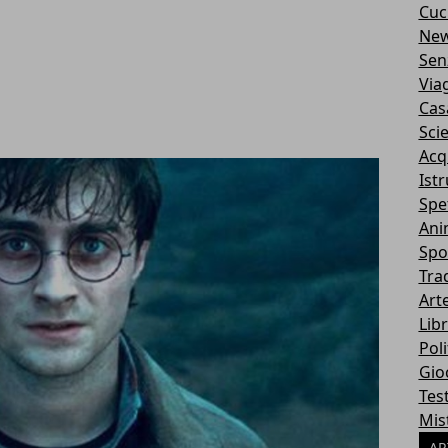
Cuc
Ne
Sen
Via
Cas
Sci
Acq
Ist
Spe
Ani
Spo
Tra
Art
Libr
Poli
Gio
Tes
Mis
AR