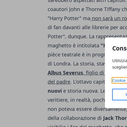
sarebbero aspettati altri capitoli
coautori John e Thorne Tiffany ch
"Harry Potter" ma
non sarà un ro
di fan davanti alle librerie per 
Potter", dunque. La rappresentaz
maghetto è intitolata
"Harry Pot
Cons
pièce teatrale è in programma i
Utilizzi
di Londra. La storia, stavolta, sa
sceglie
Albus Severus
, figlio di Harry P
Cookie 
del padre
. L'ottavo capitolo di 
nuovi
e storia nuova. Le notizie 
veritiere, in realtà, poche. E' cer
non poteva essere diversamente
della collaborazione di
Jack Tho