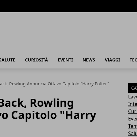
SALUTE
CURIOSITÀ
EVENTI
NEWS
VIAGGI
TE
ack, Rowling Annuncia Ottavo Capitolo "Harry Potter"
CA
Lav
Back, Rowling
Int
o Capitolo "Harry
Cur
Eve
Tem
Sal