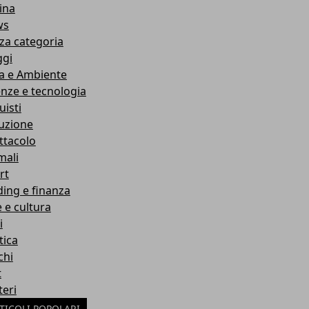
ina
ws
za categoria
ggi
a e Ambiente
enze e tecnologia
uisti
ruzione
ttacolo
mali
rt
ding e finanza
e e cultura
i
tica
chi
t
teri
TICOLI POPOLARI