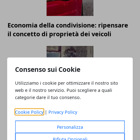
Economia della condivisione: ripensare
il concetto di proprietà dei veicoli
Consenso sui Cookie
Utilizziamo i cookie per ottimizzare il nostro sito
web e il nostro servizio. Puoi scegliere a quali
categorie dare il tuo consenso.
Linea di moda: gli errori da non fare
prima del lancio
Cookie Policy
|
Privacy Policy
Personalizza
Rifiuta Opzionali