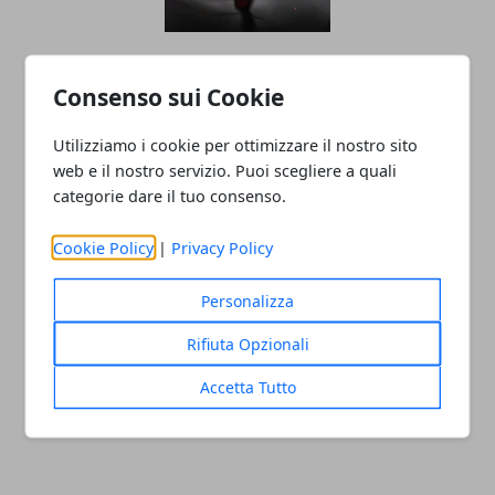
Vino Rosso e Longevità: Beneficio o
Rischio Nascosto?
Consenso sui Cookie
Utilizziamo i cookie per ottimizzare il nostro sito
web e il nostro servizio. Puoi scegliere a quali
categorie dare il tuo consenso.
Cookie Policy
|
Privacy Policy
Personalizza
Torino: i negozi in città hanno un
Rifiuta Opzionali
problema di accessibilità
Accetta Tutto