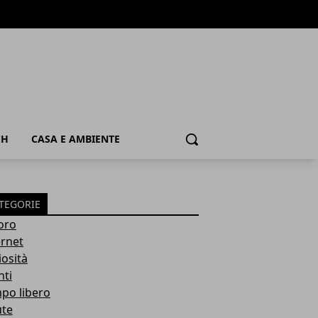
CH
CASA E AMBIENTE
Cerca
TEGORIE
oro
ernet
iosità
nti
po libero
ute