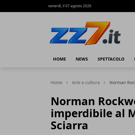
venerdì, il 07 agosto 2026
zz7 Curiosità, news ed informazioni
HOME
NEWS
SPETTACOLO
Home
Arte e cultura
Norman Rockw
Norman Rockwel
imperdibile al 
Sciarra