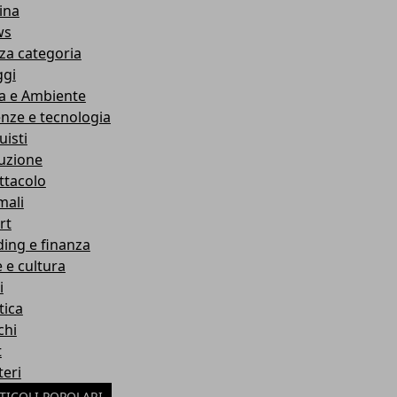
ina
ws
za categoria
ggi
a e Ambiente
enze e tecnologia
uisti
ruzione
ttacolo
mali
rt
ding e finanza
e e cultura
i
tica
chi
t
teri
TICOLI POPOLARI