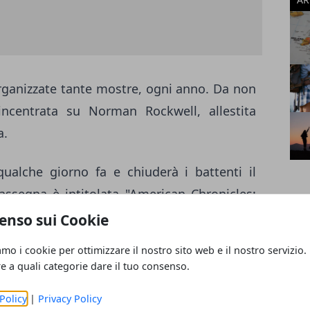
ganizzate tante mostre, ogni anno. Da non
 incentrata su Norman Rockwell, allestita
a.
ualche giorno fa e chiuderà i battenti il
rassegna è intitolata "American Chronicles:
ed evidenzia l'iter creativo del
genio
enso sui Cookie
me, secondo lui, gli Stati Uniti avrebbero
amo i cookie per ottimizzare il nostro sito web e il nostro servizio.
re a quali categorie dare il tuo consenso.
 osservare foto, dipinti e documenti, tra cui
Policy
|
Privacy Policy