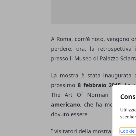
A Roma, com'è noto, vengono or
perdere, ora, la retrospettiva
presso il Museo di Palazzo Sciarr
La mostra è stata inaugurata q
prossimo
8 febbraio 2015
. La 
The Art Of Norman Rockwell" 
Cons
americano
, che ha mostrato co
Utilizzi
dovuto essere.
sceglie
I visitatori della mostra potranno
Cookie 