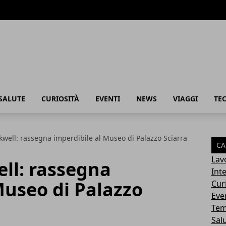
SALUTE
CURIOSITÀ
EVENTI
NEWS
VIAGGI
TE
ell: rassegna imperdibile al Museo di Palazzo Sciarra
CA
Lav
l: rassegna
Int
Museo di Palazzo
Cur
Eve
Tem
Sal