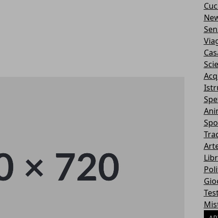
Cuc
Ne
Sen
Via
Cas
Sci
Acq
Ist
Spe
Ani
Spo
Tra
Art
Libr
Poli
Gio
Tes
Mis
AR