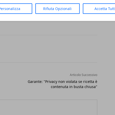
cana The Saturday Evening Post. Il biglietto
Personalizza
Rifiuta Opzionali
Accetta Tut
uro
(ridotto 9,50 euro).
Articolo Successivo
Garante: "Privacy non violata se ricetta è
contenuta in busta chiusa"