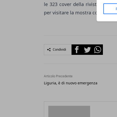
le 323 cover della rivista ameri
per visitare la mostra costa
12 e
Facebook
Twitter
Whatsapp
Condividi
Articolo Precedente
Liguria, è di nuovo emergenza