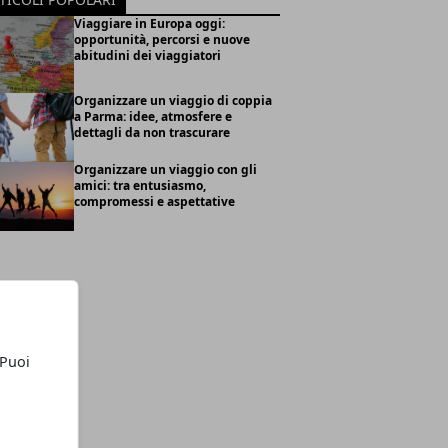
Viaggiare in Europa oggi:
opportunità, percorsi e nuove
abitudini dei viaggiatori
Organizzare un viaggio di coppia
a Parma: idee, atmosfere e
dettagli da non trascurare
Organizzare un viaggio con gli
amici: tra entusiasmo,
compromessi e aspettative
 Puoi