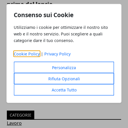
prima del lancio
Consenso sui Cookie
Utilizziamo i cookie per ottimizzare il nostro sito
web e il nostro servizio. Puoi scegliere a quali
categorie dare il tuo consenso.
Cookie Policy
|
Privacy Policy
SEO per e-commerce: i consigli per
Personalizza
gestirla al meglio
Rifiuta Opzionali
Accetta Tutto
CATEGORIE
Lavoro