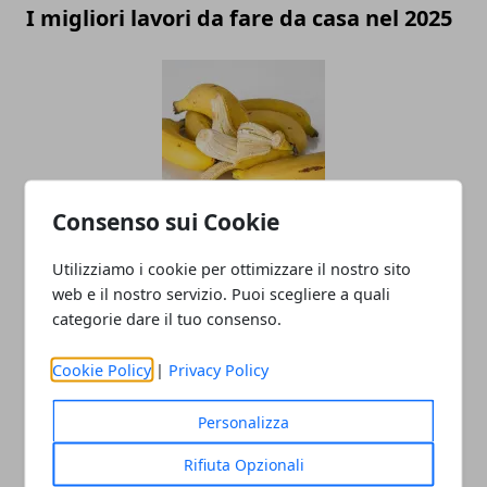
I migliori lavori da fare da casa nel 2025
Consenso sui Cookie
La verità sulla buccia di banane e
Utilizziamo i cookie per ottimizzare il nostro sito
avocado: perché non dovresti ignorare
web e il nostro servizio. Puoi scegliere a quali
la pulizia
categorie dare il tuo consenso.
Cookie Policy
|
Privacy Policy
Personalizza
Rifiuta Opzionali