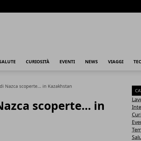
SALUTE
CURIOSITÀ
EVENTI
NEWS
VIAGGI
TE
di Nazca scoperte... in Kazakhstan
CA
Lav
Nazca scoperte... in
Int
Cur
Eve
Tem
Sal