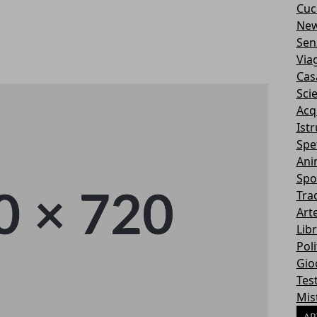
Cuc
Ne
Sen
Via
Cas
Sci
Acq
Ist
Spe
Ani
Spo
Tra
Art
Libr
Poli
Gio
Tes
Mis
AR