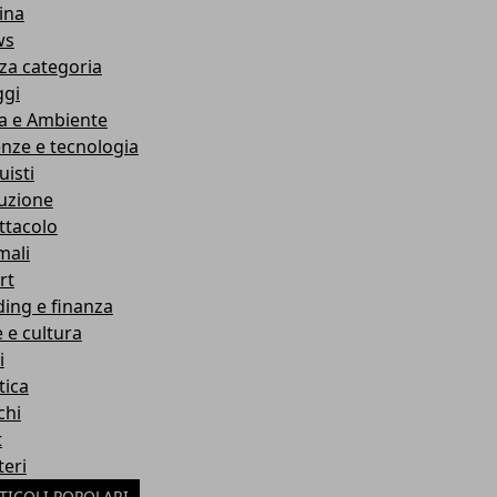
ina
ws
za categoria
ggi
a e Ambiente
enze e tecnologia
uisti
ruzione
ttacolo
mali
rt
ding e finanza
e e cultura
i
tica
chi
t
teri
TICOLI POPOLARI