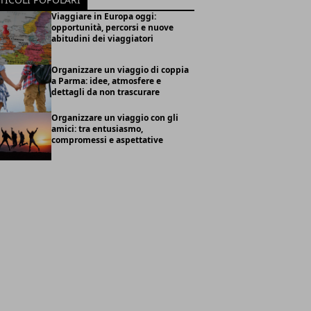
Viaggiare in Europa oggi:
opportunità, percorsi e nuove
abitudini dei viaggiatori
Organizzare un viaggio di coppia
a Parma: idee, atmosfere e
dettagli da non trascurare
Organizzare un viaggio con gli
amici: tra entusiasmo,
compromessi e aspettative