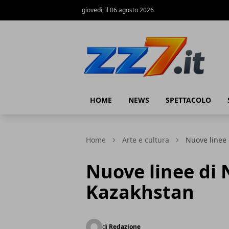
giovedì, il 06 agosto 2026
zz7 Curiosità, news ed informazioni
HOME
NEWS
SPETTACOLO
Home
Arte e cultura
Nuove linee 
Nuove linee di 
Kazakhstan
di
Redazione