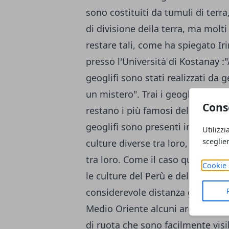
sono costituiti da tumuli di terra
di divisione della terra, ma molt
restare tali, come ha spiegato I
presso l'Università di Kostanay :
geoglifi sono stati realizzati da 
un mistero". Trai i geoglifi realiz
Cons
restano i più famosi del mondo, 
geoglifi sono presenti in numeros
Utilizzi
sceglie
culture diverse tra loro, che s
tra loro. Come il caso qui present
Cookie 
le culture del Perù e del Kazakhs
considerevole distanza geografica
Medio Oriente alcuni archeologi 
di ruota che sono facilmente visibi