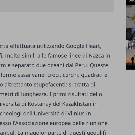
erta effettuata utilizzando Google Heart,
i, molto simili alle famose linee di Nazca in
 km e separato due oceani dal Perù. Queste
orme assai varie: croci, cerchi, quadrati e
 altrettanto stupefacenti: si tratta di
etri di lunghezza. I primi risultati dello
Università di Kostanay del Kazakhstan in
heologi dell'Università di Vilnius in
resso l'Associazione europea delle riunione
anbul. La maggior parte di questi geoglifi