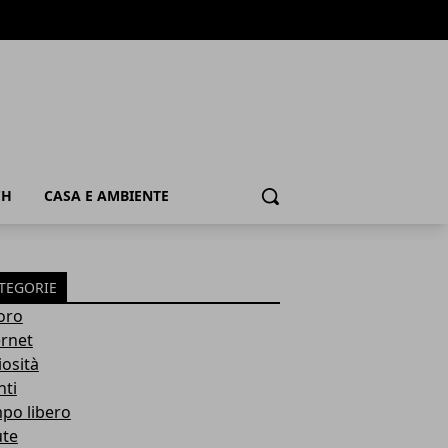
CH
CASA E AMBIENTE
Cerca
TEGORIE
oro
ernet
iosità
nti
po libero
ute