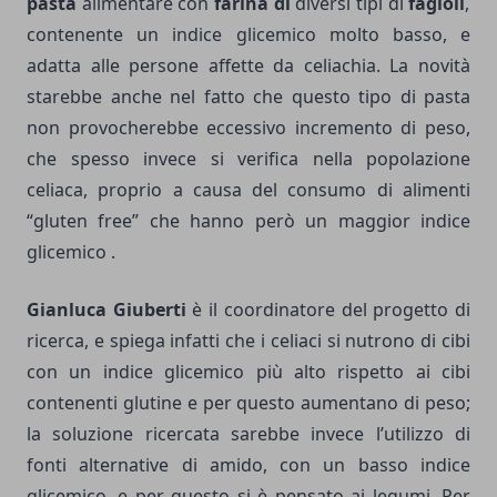
pasta
alimentare con
farina di
diversi tipi di
fagioli
,
contenente un indice glicemico molto basso, e
adatta alle persone affette da celiachia. La novità
starebbe anche nel fatto che questo tipo di pasta
non provocherebbe eccessivo incremento di peso,
che spesso invece si verifica nella popolazione
celiaca, proprio a causa del consumo di alimenti
“gluten free” che hanno però un maggior indice
glicemico .
Gianluca Giuberti
è il coordinatore del progetto di
ricerca, e spiega infatti che i
celiaci si nutrono di cibi
con un indice glicemico più alto rispetto ai cibi
contenenti glutine e per questo aumentano di peso;
la soluzione ricercata sarebbe invece l’utilizzo di
fonti alternative di amido, con un basso indice
glicemico, e per questo si è pensato ai legumi. Per