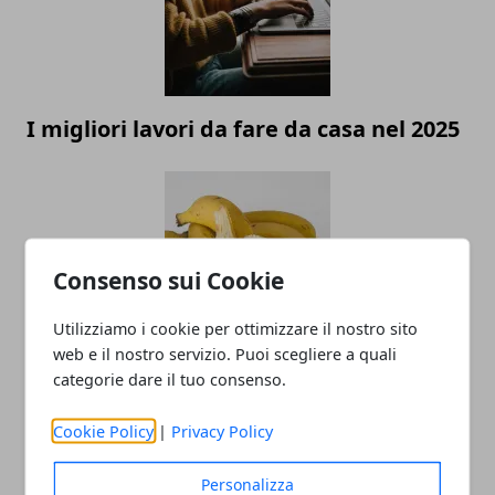
I migliori lavori da fare da casa nel 2025
Consenso sui Cookie
Utilizziamo i cookie per ottimizzare il nostro sito
web e il nostro servizio. Puoi scegliere a quali
La verità sulla buccia di banane e
categorie dare il tuo consenso.
avocado: perché non dovresti ignorare
la pulizia
Cookie Policy
|
Privacy Policy
Personalizza