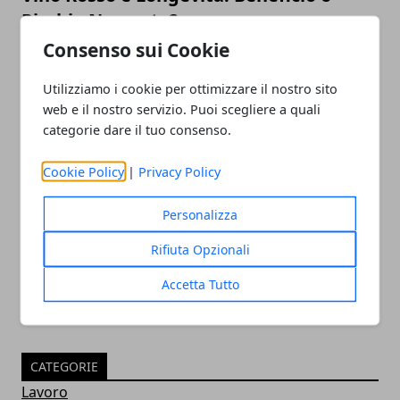
Rischio Nascosto?
Consenso sui Cookie
Utilizziamo i cookie per ottimizzare il nostro sito
web e il nostro servizio. Puoi scegliere a quali
categorie dare il tuo consenso.
Cookie Policy
|
Privacy Policy
Torino: i negozi in città hanno un
Personalizza
problema di accessibilità
Rifiuta Opzionali
Accetta Tutto
CATEGORIE
Lavoro