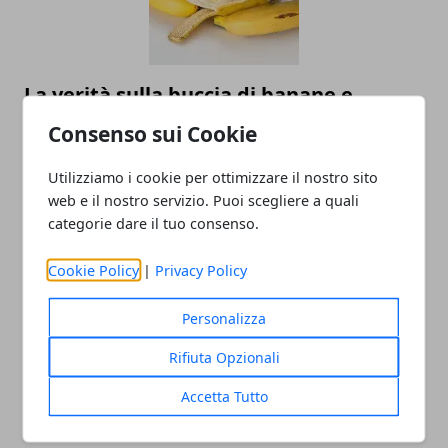
La verità sulla buccia di banane e
avocado: perché non dovresti ignorare
Consenso sui Cookie
la pulizia
Utilizziamo i cookie per ottimizzare il nostro sito
web e il nostro servizio. Puoi scegliere a quali
categorie dare il tuo consenso.
Cookie Policy
|
Privacy Policy
Personalizza
Rifiuta Opzionali
Come tenere lontane le zanzare: il ruolo
della dieta e le ragioni per cui pungono
Accetta Tutto
proprio te