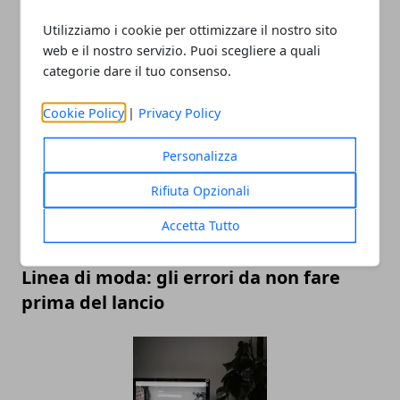
Utilizziamo i cookie per ottimizzare il nostro sito
web e il nostro servizio. Puoi scegliere a quali
Economia della condivisione: ripensare
categorie dare il tuo consenso.
il concetto di proprietà dei veicoli
Cookie Policy
|
Privacy Policy
Personalizza
Rifiuta Opzionali
Accetta Tutto
Linea di moda: gli errori da non fare
prima del lancio