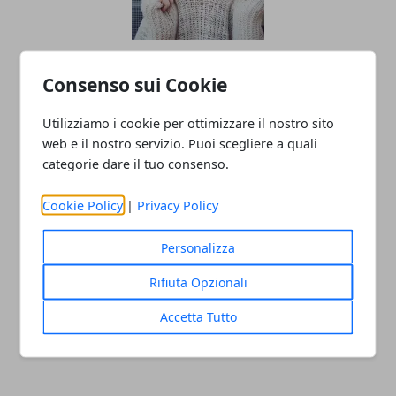
Linea di moda: gli errori da non fare
Consenso sui Cookie
prima del lancio
Utilizziamo i cookie per ottimizzare il nostro sito
web e il nostro servizio. Puoi scegliere a quali
categorie dare il tuo consenso.
Cookie Policy
|
Privacy Policy
Personalizza
SEO per e-commerce: i consigli per
Rifiuta Opzionali
gestirla al meglio
Accetta Tutto