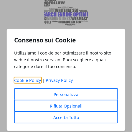
Consenso sui Cookie
SEO on-site: cos'è e come può migliorare
la visibilità di un sito
Utilizziamo i cookie per ottimizzare il nostro sito
web e il nostro servizio. Puoi scegliere a quali
categorie dare il tuo consenso.
Cookie Policy
|
Privacy Policy
Personalizza
Rifiuta Opzionali
Il monopattino elettrico: un gioco per
Accetta Tutto
adulti