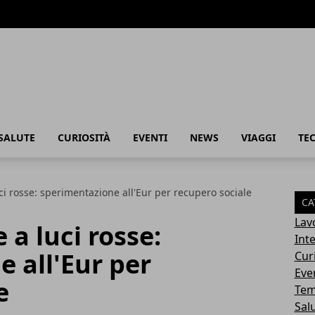
SALUTE
CURIOSITÀ
EVENTI
NEWS
VIAGGI
TE
ci rosse: sperimentazione all'Eur per recupero sociale
CA
Lav
 a luci rosse:
Int
 all'Eur per
Cur
Eve
e
Tem
Sal