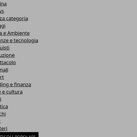
ina
ws
za categoria
ggi
a e Ambiente
enze e tecnologia
uisti
ruzione
ttacolo
mali
rt
ding e finanza
e e cultura
i
tica
chi
t
teri
TICOLI POPOLARI