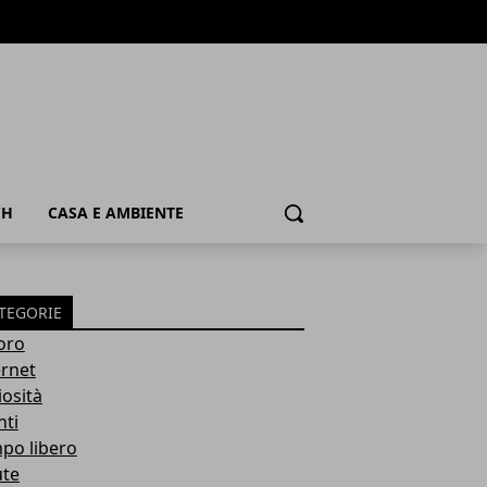
CH
CASA E AMBIENTE
Cerca
TEGORIE
oro
ernet
iosità
nti
po libero
ute