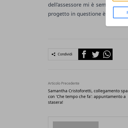
dell’assessore mi è sembrato mo
progetto in questione è prima di 
Facebook
Twitter
Whatsapp
Condividi
Articolo Precedente
Samantha Cristoforetti, collegamento spa
con 'Che tempo che fa': appuntamento a
stasera!