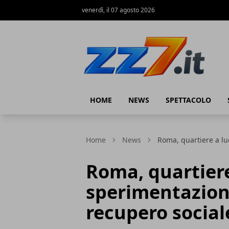
venerdì, il 07 agosto 2026
zz7 Curiosità, news ed informazioni
HOME
NEWS
SPETTACOLO
Home
News
Roma, quartiere a lu
Roma, quartiere
sperimentazione
recupero social