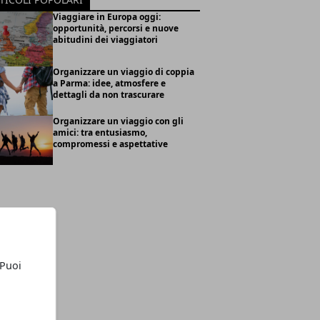
Viaggiare in Europa oggi:
opportunità, percorsi e nuove
abitudini dei viaggiatori
Organizzare un viaggio di coppia
a Parma: idee, atmosfere e
dettagli da non trascurare
Organizzare un viaggio con gli
amici: tra entusiasmo,
compromessi e aspettative
 Puoi