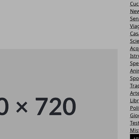
Cuc
Ne
Sen
Via
Cas
Sci
Acq
Ist
Spe
Ani
Spo
Tra
Art
Libr
Poli
Gio
Tes
Mis
AR