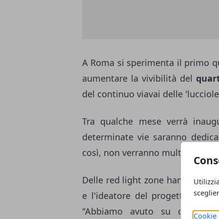
A Roma si sperimenta il primo qua
aumentare la vivibilità del
quar
del continuo viavai delle 'lucciole
Tra qualche mese verrà inaug
determinate vie saranno dedicate
così, non verranno multati.
Cons
Delle red light zone hanno parla
Utilizzi
sceglie
e l'ideatore del progetto, il p
"Abbiamo avuto su questa ide
Cookie 